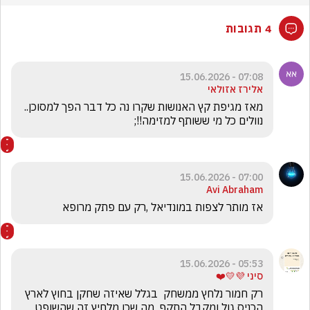
4 תגובות
07:08 - 15.06.2026
אלירז אזולאי
מאז מגיפת קץ האנושות שקרו נה כל דבר הפך למסוכן.. 
נוולים כל מי ששותף למזימה!!;
07:00 - 15.06.2026
Avi Abraham
אז מותר לצפות במונדיאל ,רק עם פתק מרופא
05:53 - 15.06.2026
סיני 💜💛❤️
רק חמור נלחץ ממשחק  בגלל שאיזה שחקן בחוץ לארץ 
הכניס גול ומקבל התקף  מה שכן מלחיץ זה שהשופט 