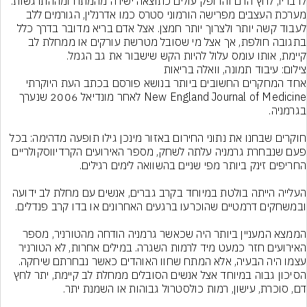
לדבריו, לחץ הדם והדופק עולים כתוצאה ישירה מהמתח ומההתרגשות. 
מערכת העצבים מפרישה הורמוני סטרס כמו אדרנלין, הגורמים ללב 
לעבוד קשה יותר ולצרוך יותר חמצן. אצל אדם בריא מדובר בדרך כלל 
בתגובה חולפת, אך אצל מי שסובל מטרשת עורקים או ממחלת לב 
קיימת, אותו עומס עלול להיות הקש שישבור את גב הגמל.
צילום: עיבוד תמונה, וואלה בריאות
אחד המחקרים החשובים ביותר בנושא פורסם בכתב העת היוקרתי 
New England Journal of Medicine לאחר מונדיאל 2006 שנערך 
חוקרים שבחנו את נתוני החירום באזור מינכן גילו תופעה מדהימה: בכל 
פעם שנבחרת גרמניה עלתה לשחק, מספר האירועים הקרדיווסקולריים 
העלייה הייתה בולטת במיוחד בקרב גברים, אנשים עם מחלת לב ידועה 
הממצא המעניין ביותר היה שכאשר גרמניה הודחה מהטורניר, מספר 
האירועים חזר כמעט מיד לרמות השגרה. במילים אחרות, לא הטורניר 
עצמו היה הבעיה, אלא המתח שחוו האוהדים כאשר נבחרתם שיחקה.
הסיכון גבוה במיוחד אצל אנשים הסובלים ממחלת לב קיימת, יתר לחץ 