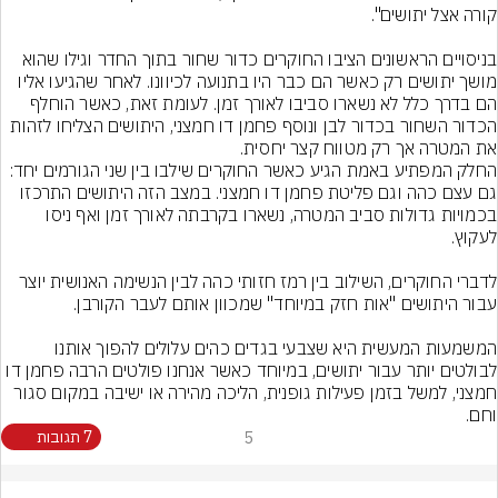
בניסויים הראשונים הציבו החוקרים כדור שחור בתוך החדר וגילו שהוא 
מושך יתושים רק כאשר הם כבר היו בתנועה לכיוונו. לאחר שהגיעו אליו 
הם בדרך כלל לא נשארו סביבו לאורך זמן. לעומת זאת, כאשר הוחלף 
הכדור השחור בכדור לבן ונוסף פחמן דו חמצני, היתושים הצליחו לזהות 
את המטרה אך רק מטווח קצר יחסית.
החלק המפתיע באמת הגיע כאשר החוקרים שילבו בין שני הגורמים יחד: 
גם עצם כהה וגם פליטת פחמן דו חמצני. במצב הזה היתושים התרכזו 
בכמויות גדולות סביב המטרה, נשארו בקרבתה לאורך זמן ואף ניסו 
לדברי החוקרים, השילוב בין רמז חזותי כהה לבין הנשימה האנושית יוצר 
המשמעות המעשית היא שצבעי בגדים כהים עלולים להפוך אותנו 
לבולטים יותר עבור יתושים, במיוחד כאשר אנחנו פולטים הרבה פחמן דו 
חמצני, למשל בזמן פעילות גופנית, הליכה מהירה או ישיבה במקום סגור 
וחם.
5
7 תגובות