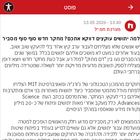
פוסט
13:40 - 13.05.2026
מערכת חמ״ל
למה יתושים עוקצים דווקא אתכם? מחקר חדש סוף סוף מסביר
יש אנשים שלא מצליחים לעבור ערב קיץ אחד בלי להיעקץ שוב ושוב, 
בעוד אחרים כמעט לא מושכים אליהם יתושים בכלל. במשך שנים 
ההסברים נעו בין "דם מתוק" למזל רע, אבל כעת מחקר חדש ויוצא דופן 
מצליח לספק תשובות מדעיות מדויקות יותר לשאלה שמטרידה מיליונים 
חוקרים מהמכון הטכנולוגי של ג'ורג'יה ומאוניברסיטת MIT הצליחו 
לפתח מודל מתמטי שמסביר כיצד יתושות מאתרות בני אדם ומתקרבות 
אליהם כדי לעקוץ. המחקר, שהתפרסם בכתב העת Science 
Advances, כלל מעקב אחרי מאות יתושים וניתוח של כ-20 מיליון 
הממצאים לא רק מסבירים מדוע חלק מהאנשים הופכים למטרה 
מועדפת עבור יתושים, אלא גם עשויים לסייע בעתיד בפיתוח שיטות 
יעילות יותר ללכידה ולהדברה של החרקים שמעבירים מחלות מסוכנות 