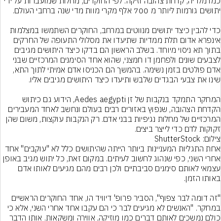
כמו מלריה, קדחת צהובה וזיקה. לפי החוקרים, מחלות שמועברות על ידי 
כדי להבין כיצד יתושים מנווטים במרחב, החוקרים השתמשו במצלמות 
אינפרא אדום תלת ממדיות שתיעדו את מסלולי התעופה של החרקים 
בתוך תא ניסוי מיוחד. בשלב הראשון הם בדקו כיצד היתושים מגיבים 
לצבעים שונים ולפחמן דו חמצני, שהוא אחד הסימנים המרכזיים שבני 
אדם פולטים בזמן נשימה. בהמשך הם הכניסו אדם אמיתי לתוך התא, 
המחקר התמקד בנקבות של זן Aedes aegypti, הידוע גם כיתוש 
הקדחת הצהובה, שנפוץ באזורים רבים בעולם ונחשב לאחד המעבירים 
המרכזיים של מחלות נגיפיות בבני אדם. רק הנקבות עוקצות, משום שהן 
זקוקות לדם כדי לייצר ביצים.
צילום: ShutterStock
אחת התגליות המעניינות ביותר הייתה שהיתושים כלל לא "עוקבים" אחד 
אחרי השני, כפי שנהוג לחשוב לעיתים. במקום זאת, כל יתוש מגיב באופן 
עצמאי לאותם סימנים סביבתיים ולכן רבים מהם מגיעים לאותו אדם 
"זה דומה לבר צפוף", הסביר פרופ' דיוויד הו, אחד החוקרים הראשיים 
במחקר. "האנשים לא מגיעים לבר כי הם עקבו אחד אחרי השני, אלא כי 
כולם נמשכים לאותם דברים כמו מוזיקה, אווירה ומשקאות. אותו הדבר 