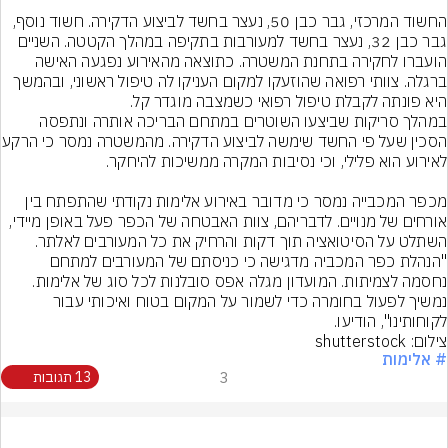
החשוד המרכזי, גבר כבן 50, נעצר בחשד לביצוע הדקירה. חשוד נוסף, 
גבר כבן 32, נעצר בחשד למעורבות בתקיפה במהלך הקטטה. השניים 
הועברו לחקירה בתחנת המשטרה. כתוצאה מהאירוע נפגעה האישה 
ברגלה. צוותי רפואה שהוזעקו למקום העניקו לה טיפול ראשוני, ובהמשך 
במהלך סריקות שביצעו השוטרים במתחם הבריכה אותרה ונתפסה 
הסכין שעל פי החשד שימשה לביצוע ה
מכפר המכבייה נמסר כי מדובר באירוע אלימות נקודתי שהתפתח בין 
אורחים של מנויים. לדבריהם, צוות האבטחה של הכפר פעל באופן מיידי, 
השתלט על הסיטואציה תוך דקות והרחיק את כל המעורבים לאלתר. 
"הנהלת כפר המכביה מדגישה כי כניסתם של המעורבים למתחם 
נחסמה לצמיתות. המועדון מגלה אפס סובלנות לכל סוג של אלימות. 
נמשיך לפעול בחומרה כדי לשמור על המקום בטוח ואיכותי עבור 
לקוחותינו", הודיעו.
צילום: shutterstock
# אלימות
3
13 תגובות