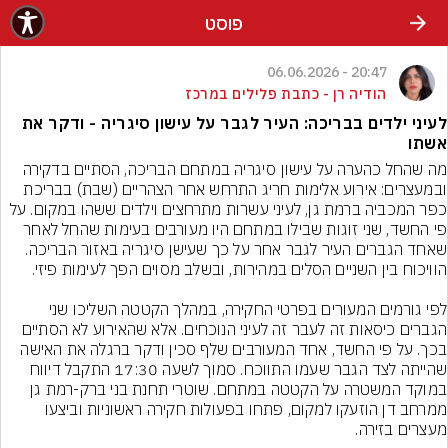
פוסט
20:47 - 06.06.2026
הודיה רן - כתבת פלילים במרכז
לעיני ילדים בבריכה: העיר לגבר על עישון סיגריה - ודקר את
אשתו
מה שהחל כהערה על עישון סיגריה במתחם הבריכה, הסתיים בדקירה 
ובמעצרים: אירוע אלימות חריג התרחש אחר הצהריים (שבת) בבריכת 
כפר המכביה ברמת גן, לעיני עשרות מתרחצים וילדים ששהו במקום. על 
פי החשד, שני זוגות שבילו במתחם היו מעורבים בעימות שהחל לאחר 
שאחד הגברים העיר לגבר אחר על כך שעישן סיגריה באזור הבריכה. 
לפי גורמים המעורים בפרטי החקירה, במהלך הקטטה השליכו שני 
הגברים כיסאות זה לעבר זה לעיני הנוכחים. אלא שהאירוע לא הסתיים 
בכך. על פי החשד, אחד המעורבים שלף סכין ודקר ברגלה את האישה 
שהייתה לצד הגבר שעמו התווכח. סמוך לשעה 17:30 התקבל דיווח 
במוקד המשטרה על הקטטה במתחם. שוטרי תחנת בני ברק-רמת גן 
ממרחב דן הוזעקו למקום, פתחו בפעולות חקירה ראשוניות וביצעו 