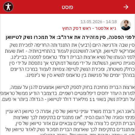
פוסט
14:18 - 13.05.2026
גיא אלסטר - ראש דסק החוץ
לפני הפסגה, סין מזהירה את ארה"ב: אל תמכרו נשק לטייוואן
סין שבה והדגישה היום (רביעי) את התנגדותה החריפה למכירת נשק 
אמריקאי לטייוואן, וקראה לוושינגטון לעמוד בהתחייבויותיה - זאת שעות 
לפני הגעתו של נשיא ארצות הברית דונלד טראמפ לפסגה בבייג'ינג. 
סוגיית טייוואן, הנשלטת על ידי ממשל דמוקרטי אך נתפסת על ידי סין 
כחלק משטחה, ומכירת הנשק לטייפה צפויות לעמוד במרכז הדיונים 
ארצות הברית מחויבת בחוק לספק לטייוואן אמצעים להגן על עצמה, 
למרות היעדר יחס
ג'אנג האן, דוברת משרד ענייני טייוואן של סין, אמרה כי טייוואן היא עניין 
פנימי וסוגיה של העם הסיני. "אנו מתנגדים בתקיפות לכך שארצות 
הברית תקיים כל צורה של קשרים צבאיים עם אזור טייוואן של סין, 
ומתנגדים בתקיפות לכך שארצות הברית תמכור נשק לאזור טייוואן של 