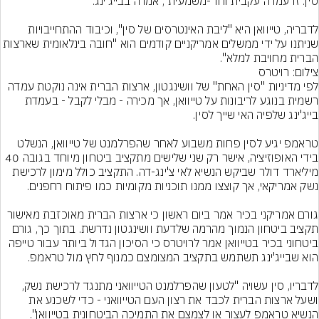
לדבריה, טייוואן היא "ליבת האינטרסים של סין", וכיבוד ההתחייבויות 
שניתנו על ידי ממשלים אמריקניים קודמים הוא "חובה בינלאומית שארצות 
הברית מחויבת למלא".
צילום: רויטרס
לפי מדיניות "סין האחת" של וושינגטון, ארצות הברית אינה נוקטת עמדה 
רשמית בנוגע לריבונות על טייוואן, אך מכירה - מבלי לקבל - בעמדת 
טראמפ יגיע לסין פחות משבוע לאחר שהפרלמנט של טייוואן, הנשלט 
בידי האופוזיציה, אישר רק שני שלישים מתקציב ביטחון מיוחד בגובה 40 
מיליארד דולר שביקש הנשיא לאי צ'ינג-דה. התקציב כולל מימון לרכישת 
גורם אמריקני בכיר אמר ביום ראשון כי ארצות הברית מאוכזבת מאישור 
תקציב ביטחון הנמוך מהרמה שלדעת וושינגטון נדרשת. בתוך כך, גורם 
ביטחוני בכיר בטייוואן אמר לרויטרס כי הסיכון הגדול ביותר עבור טייפה 
לדבריו, סין עשויה "לטעון שהפרלמנט הטייוואני מתנגד לרכישת נשק, 
ושעל ארצות הברית לכבד את רצון העם הטייוואני - כדי לשכנע את 