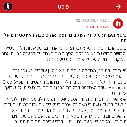
פוסט
15:31 - 25.05.2026
מערכת חמ״ל
כיסא מעוות: מיליוני העוקבים תפסו את כוכבת האינסטגרם על
חם
פוסט אופנה שגרתי של איזבל מאת'רס, אחת ממשפיעניות הלייף סטייל 
והכושר הבולטות באוסטרליה, הפך בימים האחרונים
מאת'רס, בת 27, מחזיקה ביותר מ-2.1 מיליון עוקבים באינסטגרם 
ונוהגת לפרסם תכני אופנה, כושר וביקיני לקהל צעיר במיוחד. בשבוע 
שעבר היא העלתה סדרת תמונות לקידום מותג האקטיבוור Crop Shop 
Boutique, שבה הצטלמה בחליפת טרנינג חומה עם טופ תואם שחשף 
אלא שאחת התמונות מתוך הסט משכה תשומת לב מסוג אחר לגמרי. 
גולשים ברשת טענו כי מאת'רס ערכה דיגיטלית את אזור המו
כדי להיראות צרה יותר, כשהראיה המרכזית מבחינתם הייתה דווקא 
הרקע. בתמונה ניתן לראות כיסאות ורהיטים שנראים מעט מעוותים - 