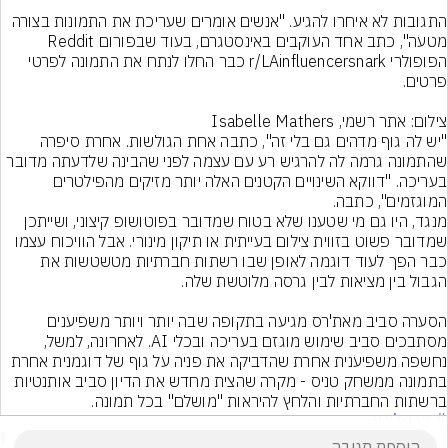
התגובות לא איחרו להגיע. "אנשים אומרים שעריכת את התמונות בצורה 
מטעה", כתב אחד העוקבים באינסטגרם, בעוד שבפורום Reddit 
הפופולרי r/LAinfluencersnark כבר החלו לנתח את התמונה לפרטי 
צילום: אתר רשמי, Isabelle Mathers
"יש לה גוף מדהים גם בלי זה", כתבה אחת הגולשות. אחרת סיפרה 
שהתמונה גרמה לה להרגיש רע עם עצמה לפני שהבינה שלדעתה מדובר 
בעריכה. "דווקא השינויים הקטנים האלה יותר מזיקים מהפילטרים 
מנגד, היו גם מי שטענו שלא בטוח שמדובר בפוטושופ קיצוני, ושייתכן 
שמדובר פשוט בזווית צילום בעייתית או תיקון מינורי. אבל הוויכוח עצמו 
כבר הפך לעוד דוגמה לאופן שבו רשתות חברתיות מטשטשות את 
הסערה סביב מאת'רס מגיעה בתקופה שבה יותר ויותר משפיענים 
מסתבכים סביב שימוש מוגזם בעריכה ובכלי AI. לאחרונה, למשל, 
נחשפה משפיענית אחרת שהדביקה את פניה על גוף של דוגמנית אחרת 
בתמונה ממשחק טניס - מקרה שהצית מחדש את הדיון סביב אותנטיות 
ברשתות החברתיות והלחץ להיראות "מושלם" בכל תמונה.
# טכנולוגיה
2
הוסף תגובה