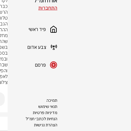
אורח חמ״ל
התחברות
פיד ראשי
ההתענ
צבע אדום
פרסם
לאפל
צילום: rstock
תמיכה
תנאי שימוש
מדיניות פרטיות
הנחיות לכתבי חמ״ל
הצהרת נגישות