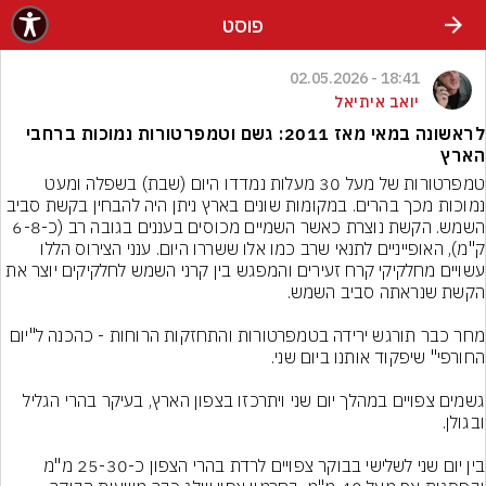
פוסט
18:41 - 02.05.2026
יואב איתיאל
לראשונה במאי מאז 2011: גשם וטמפרטורות נמוכות ברחבי
הארץ
טמפרטורות של מעל 30 מעלות נמדדו היום (שבת) בשפלה ומעט 
נמוכות מכך בהרים. במקומות שונים בארץ ניתן היה להבחין בקשת סביב 
השמש. הקשת נוצרת כאשר השמיים מכוסים בעננים בגובה רב (כ-6-8 
ק"מ), האופייניים לתנאי שרב כמו אלו ששררו היום. ענני הצירוס הללו 
עשויים מחלקיקי קרח זעירים והמפגש בין קרני השמש לחלקיקים יוצר את 
מחר כבר תורגש ירידה בטמפרטורות והתחזקות הרוחות - כהכנה ל"יום 
גשמים צפויים במהלך יום שני ויתרכזו בצפון הארץ, בעיקר בהרי הגליל 
בין יום שני לשלישי בבוקר צפויים לרדת בהרי הצפון כ-25-30 מ"מ 