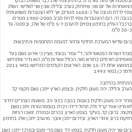
ובפסגות אף מעל 40 מ"מ. בחרמון צפוי שלג כבר משעות הבוקר 
המאוחרות של יום שני, שיתחזק בערב ובלילה שבין שני לשלישי. השלג 
צפוי לרדת מגובה של כ-1600 מטרים, אך ללא הצטברות משמעותית 
בגובה זה. רום ההצטברות צפוי להיות סביב 1900-2000 מטרים. 
ברכבל העליון בחרמון צפויים להיערם 5-7 ס"מ של שלג, ובפסגה עד 
מנהל השרות המטאורולוגי, ד" עמיר גבעתי, מציין כי אירוע גשם בעל 
מאפיינים חורפיים בחודש מאי, הכולל עשרות מ"מ, הוא נדיר ומתרחש 
בממוצע אחת לכ-15 שנים. האירועים הקודמים התרחשו במאי 2011 
מחר יהיה מעונן חלקית בעננות בגובה בינוני ורב. משעות הצהריים יחדור 
לאזורינו אוויר קריר ולח, תחול ירידה ניכרת בטמפרטורות ויתכן גשם 
מקומי, ברובו קל, בעיקר בצפון הארץ, בהרים ובמזרח. ינשבו רוחות 
ביום שני יהיה מעונן חלקית. בצפון ירד גשם מדי פעם ובמרכז ייתכן גשם 