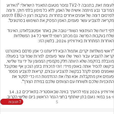
לעומת זאת, בתגובה ל-TV2 נמסר מטעם התאגיד הישראלי: "האירוע 
המדובר נבע מיוזמה אישית של האמן, ללא כל מימון בלתי חוקי, ודומה 
לפרסום דומה של אמנים אחרים בתחרות. בעקבות רצון ה-EBU להימנע 
לפי דיווח של העיתונאי השוודי טובּה אק באתר אפטונבלאדט, האיגוד 
שלח בעקבות הפרשה גם מכתב רשמי לראשי כל 34 המשלחות 
"ראשי משלחות יקרים, אתמול הובא לידיעתנו כי אמן פרסם באינטרנט 
קריאה להצביע עבור השיר שלו עשר פעמים. למרות שמדובר בפעולה 
מוגבלת בהיקפה שלא היוותה חלק מקמפיין הממומן על ידי צד שלישי, 
ביקשנו להסיר אותה באופן מיידי. זוהי תזכורת בזמן הנכון: אף שמקובל 
שאמנים פונים לקהל בבקשה להצביע עבורם, קריאות להצביע מספר 
פעמים אינן מתקבלות. אנא נצלו את ההזדמנות הזו כדי לסקור את 
אירוויזיון 2026 צפוי להיערך בווינה שבאוסטריה בתאריכים 12, 14 
ו-16 במאי. נועם בתן ישתתף בחצי הגמר הראשון ביום שלישי הקרוב.
5
7 תגובות