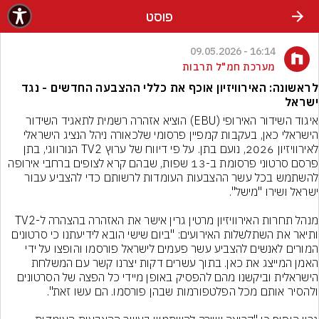
פוסט
16:14 - 09.05.2026
מערכת חמ"ל תרבות
לראשונה: האירוויזיון אוכף את כללי ההצבעה החדשים - נגד
ישראל
איגוד השידור האירופי (EBU) הוציא אזהרה רשמית לתאגיד השידור 
הישראלי כאן, בעקבות קמפיין פרסומי שלכאורה ניהל הנציג הישראלי 
לאירוויזיון 2026, נועם בתן. על פי דיווח של ערוץ TV2 הנורווגי, בתן 
פרסם סרטוני פרסומת ב-13 שפות, שבהם קרא לצופים ברחבי אירופה 
להשתמש בכל עשר ההצבעות העומדות לרשותם כדי להצביע עבור 
מנהל תחרות האירוויזיון מרטין גרין אישר את האזהרה בהצהרה ל-TV2 
ותיאר את השתלשלות האירועים: "ביום שישי הובא לידיעתנו כי סרטונים 
המורים לאנשים להצביע עשר פעמים לישראל פורסמו והופצו על ידי 
האמן המייצג את כאן. בתוך עשרים דקות יצרנו קשר עם המשלחת 
הישראלית וביקשנו מהם להפסיק באופן מיידי כל הפצה של הסרטונים 