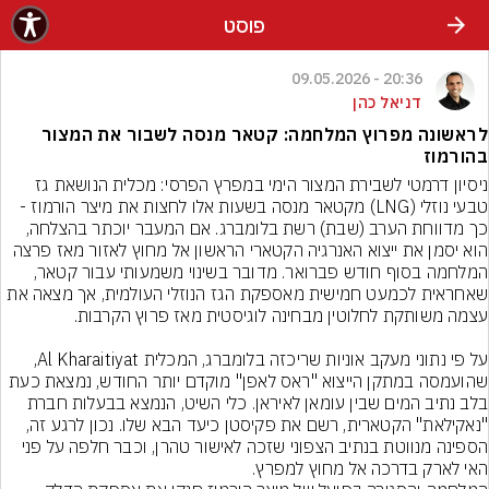
פוסט
20:36 - 09.05.2026
דניאל כהן
לראשונה מפרוץ המלחמה: קטאר מנסה לשבור את המצור
בהורמוז
ניסיון דרמטי לשבירת המצור הימי במפרץ הפרסי: מכלית הנושאת גז 
טבעי נוזלי (LNG) מקטאר מנסה בשעות אלו לחצות את מיצר הורמוז - 
כך מדווחת הערב (שבת) רשת בלומברג. אם המעבר יוכתר בהצלחה, 
הוא יסמן את ייצוא האנרגיה הקטארי הראשון אל מחוץ לאזור מאז פרצה 
המלחמה בסוף חודש פברואר. מדובר בשינוי משמעותי עבור קטאר, 
שאחראית לכמעט חמישית מאספקת הגז הנוזלי העולמית, אך מצאה את 
על פי נתוני מעקב אוניות שריכזה בלומברג, המכלית Al Kharaitiyat, 
שהועמסה במתקן הייצוא "ראס לאפן" מוקדם יותר החודש, נמצאת כעת 
בלב נתיב המים שבין עומאן לאיראן. כלי השיט, הנמצא בבעלות חברת 
"נאקילאת" הקטארית, רשם את פקיסטן כיעד הבא שלו. נכון לרגע זה, 
הספינה מנווטת בנתיב הצפוני שזכה לאישור טהרן, וכבר חלפה על פני 