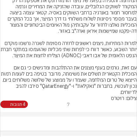
המלחמה והסגירה בפועל של מיצר הורמוז חנקו את אספקת הדלק 
המקורר לשווקים הגלובליים, עובדה שהזניקה את המחירים וגרמה 
למחסור חמור באנרגיה ברחבי השווקים באסיה. קטאר עצמה ביצעה 
בעבר מספר ניסיונות לשלוח משלוחי גז דרך המיצר, אך בכל המקרים 
המכליות נאלצו לחזור על עקבותיהן מול האיומים הביטחוניים והמצור 
למרות המתיחות, ניצנים ראשונים לחזרה מסוימת לשגרה נרשמו מוקדם 
יותר השבוע, כאשר דווח כי לפ
עם זאת, גורמים בענף מצננים את ההתלהבות ומדגישים כי גם אם 
המכלית הקטארית תשלים את משימתה, מדובר בטיפה בים 
הייצוא של טרום המלחמה, שעמדו על ממוצע של שלושה משלוחים ביום. 
נכון לעכשיו, בחברות "נאקילאת" ו-"QatarEnergy" סירבו להגיב 
לדיווחים.
צילום: רויטרס
7
4 תגובות