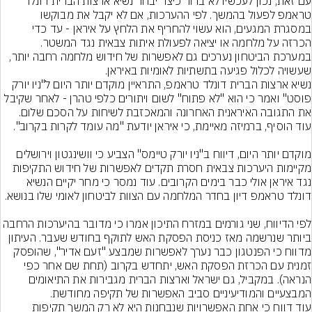
עם זאת, נכון לעכשיו לא ברור כיצד יבחר נשיא ארצות הברית דונלד 
טראמפ לפעול בהמשך. לפי ההערכות, אם לא יקבל את מבוקשו 
במסגרת המגעים, הוא עשוי להחריף את הלחץ על איראן - עד כדי 
במערכת הביטחון נערכים גם לאפשרות של חידוש מלחמה רחבה יותר, 
נשיא ארצות הברית דונלד טראמפ, התראיין מוקדם יותר היום ל"ניו יורק 
פוסט" ואמר כי הוא "לא פתוח" לשום ויתורים כלפי טהרן - לאחר שקיבל 
את התגובה האיראנית האחרונה והמאכזבת לשיחות על הסכם שלום. 
מוקדם יותר היום, דיווח ב"ניו יורק טיימס" הצביע כי וושינגטון וירושלים 
מקיימות היערכות צבאית חסרת תקדים לאפשרות של חידוש התקיפות 
נגד איראן אולי כבר בימים הקרובים. עוד נמסר כי מחר יקיים הנשיא 
לפי הדיווח, שני גורמים במזרח התיכון אמרו כי מדובר בהיערכות הרחבה 
ביותר שנרשמה מאז כניסת הפסקת האש לתוקף בחודש שעבר. העיתון 
מדווח כי הפנטגון כבר נערך לאפשרות שמבצע "זעם אדיר", שהופסק 
זמנית עם הכרזת הפסקת האש, יתחדש בקרוב (תחת שם אחר כפי 
הנראה). במקביל, גם ישראל וארצות הברית מגבירות את התיאומים 
עוד דווח כי אחת האפשרויות שנבחנות היא לא רק המשך תקיפות 