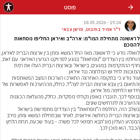
פוסט
19:24 - 18.05.2026
ד"ר אמיר בוחבוט, פרשן צבאי
לראשונה מתחילת המו"מ: ארה"ב ואיראן החליפו נוסחאות
להסכם
לוואלה נודע כי לראשונה מאז החל המשא ומתן בין ארצות
הוחלפו בין הצדדים "נוסחאות" בנוגע לפרויקט הגרעין האיראני. עם זאת, 
חרף ההתקדמות במגעים, בישראל ובארצות הברית העלו את רמת 
עוד נודע כי בתקופה האחרונה התארכו הערכות המצב המשותפות 
והתיאום בין צבא ארצות הברית לצה"ל, כחלק מההיערכות לאפשרות של 
בנוסף לכך, תוגברו באופן נקודתי מפקדות, כחלק מהעלאת הכוננות 
בשלב הזה, החלפת ה"נוסחאות" בין הצדדים מתפרשת בישראל 
ובארצות הברית כחולשה איראנית, לאחר שבתחילת המשא ומתן סירב 
המנהיע העליון מוג'תבא חמינאי לכל פשרה - בעוד שכעת, תחת הלחץ 