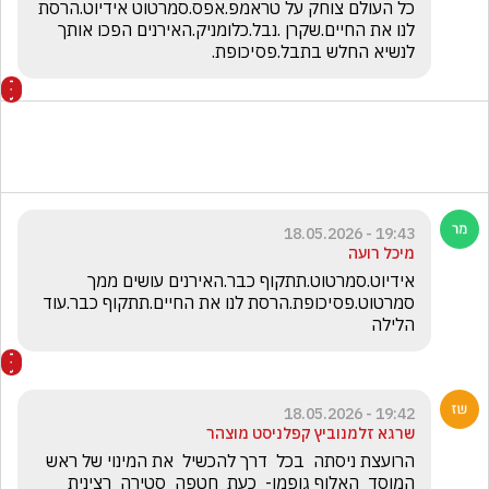
כל העולם צוחק על טראמפ.אפס.סמרטוט אידיוט.הרסת 
לנו את החיים.שקרן .נבל.כלומניק.האירנים הפכו אותך 
לנשיא החלש בתבל.פסיכופת.
19:43 - 18.05.2026
מיכל רועה
אידיוט.סמרטוט.תתקוף כבר.האירנים עושים ממך 
סמרטוט.פסיכופת.הרסת לנו את החיים.תתקוף כבר.עוד 
הלילה 
19:42 - 18.05.2026
שרגא זלמנוביץ קפלניסט מוצהר
הרועצת ניסתה  בכל  דרך להכשיל  את המינוי של ראש  
המוסד  האלוף גופמן-  כעת  חטפה  סטירה  רצינית  