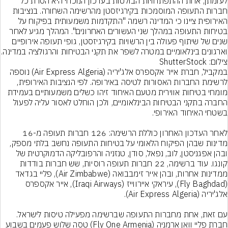
לעומתן, אחת ההתפתחויות הבולטות בעדכון הנוכחי היא הסרת כל 
חברות התעופה המוסמכות בקירגיזסטן מהרשימה השחורה. בנציבות 
האירופית ציינו כי המדינה רשמה "התקדמות משמעותית בפיקוח על 
בטיחות התעופה במהלך שני העשורים האחרונים". המהלך מגיע לאחר 
שנים של שיתוף פעולה בין הרשויות בקירגיזסטן, גופי תעופה אירופיים 
וארגונים בינלאומיים במטרה לשפר את תקני הבטיחות והרגולציה במדינה.
צילום: ShutterStock
במקביל, חברת אייר אקספרס אלג'יריה (Air Express Algeria) נוספה 
לרשימת החברות האסורות לטיסה באירופה. לפי הנציבות האירופית, 
מומחי בטיחות אווירית מטעם האיחוד זיהו כשלים משמעותיים בעמידת 
החברה בתקני הבטיחות הבינלאומיים, ולכן הוחלט לאסור עליה לפעול 
לאחר העדכון האחרון כוללת הרשימה: 126 חברות תעופה מ-16 
מדינות שבהן הפיקוח הלאומי על בטיחות התעופה נחשב בלתי מספק, 
ובהן אפגניסטן, לוב, נפאל, סודן, טנזניה והרפובליקה הדמוקרטית של 
קונגו. עוד ברשימה, 22 חברות תעופה רוסיות, שש חברות בודדות 
ממדינות אחרות, ובהן אייר זימבבואה (Air Zimbabwe), פליי בגדאד 
(Fly Baghdad), עיראקי איירווייז (Iraqi Airways), אייר אקספרס 
עם זאת, אחת מחברות התעופה שברשימה מפעילה טיסות לישראל. 
חברת פליי וואן ארמניה (Fly One Armenia) טסה שלוש פעמים בשבוע 