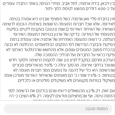
בין ירבאן, בירת ארמניה, לתל אביב. מחירי הטיסה באתר החברה עומדים 
אין בחברת פליי וואן ארמניה כשל ספציפי שבגינו היא אסורה בטיסה 
לאירופה, אלא שכל חברות התעופה הרשומות בארמניה הוכנסו לרשימה 
השחורה של האיחוד האירופי (בשנת 2020) בעקבות ליקויים בפיקוח 
התעופתי של המדינה. בדיקה של ארגון בטיחות התעופה האירופי 
העלתה, כי רשות התעופה האזרחית של ארמניה אינה עומדת ברמת 
הפיקוח והבקרה הנדרשת לפי התקנים הבינלאומיים. ההחלטה לא נבעה 
בהכרח ממצב המטוסים עצמם, אלא מהחשש שהרגולטור הארמני לא 
פיקח כראוי על החברות ועל תהליכי ההסמכה שלה.
העדכון פורסם במקביל לציון 20 שנה להקמת הרשימה ולסקר חדש 
שנערך ברחבי אירופה. מהסקר עולה כי 70% מהאירופים סבורים 
שהרשימה היא כלי יעיל להגנה על נוסעים מפני חברות תעופה לא 
בטוחות. כ-75% אמרו כי הם מאמינים שהאיחוד האירופי מעדכן אותה 
עם זאת, רק 12% מהנשאלים דיווחו שהם בודקים את הרשימה לפני 
הזמנת טיסה, אף שכמחציתם מודעים לקיומה. רק 8% השיבו כי היו 
מזמינים טיסה עם חברה המופיעה ברשימה השחורה.
3
הוסף תגובה