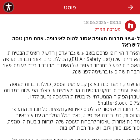
פוסט
08:14 - 18.06.2026
מערכת חמ״ל
ל-154 חברות תעופה אסור לטוס לאירופה. אחת מהן טסה
לישראל
האיחוד האירופי פרסם בשבוע שעבר עדכון חדש ל"רשימת הבטיחות 
האווירית" שלו (EU Air Safety List), הכוללת כיום 154 חברות תעופה 
האסורות לפעול במרחב האווירי של האיחוד. מדובר בירידה לעומת 169 
הרשימה, המעודכנת באופן קבוע מאז 2006, כוללת חברות תעופה 
שאינן עומדות בתקני הבטיחות הבינלאומיים או כאלה הפועלות במדינות 
שבהן הפיקוח הממשלתי על בטיחות התעופה נחשב ללקוי.
צילום: ShutterStock
בין החברות שאסור להן לטוס לאירופה, נמצאות כל חברות התעופה 
הרוסיות, כמו חברת אירופלוט, זאת בגלל המלחמה עם אוקראינה. 
מדינות אחרות שאסור לחברות תעופה שלהן לנחות ביבשת הן טנזניה, 