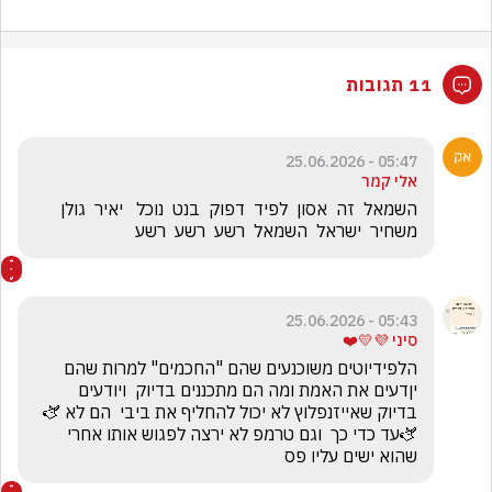
11 תגובות
05:47 - 25.06.2026
אלי קמר
השמאל  זה  אסון  לפיד  דפוק  בנט  נוכל   יאיר  גולן  
משחיר  ישראל  השמאל  רשע  רשע  רשע  
05:43 - 25.06.2026
סיני 💜💛❤️
הלפידיוטים משוכנעים שהם "החכמים" למרות שהם 
יןדעים את האמת ומה הם מתכננים בדיוק  ויודעים 
בדיוק שאייזנפלוץ לא יכול להחליף את ביבי  הם לא 🫏
🫏עד כדי כך  וגם טרמפ לא ירצה לפגוש אותו אחרי 
שהוא ישים עליו פס