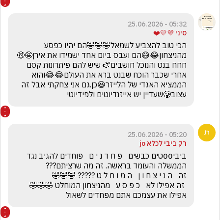
05:32 - 25.06.2026
סיני 💜💛❤️
הכי טוב להצביע לשמאל🤣🤣🤣הם יהיו כפסע 
מהניצחון😂😅הם ועבס ביום אחד ישמידו את אירן🤪🤑
חחח בנט והנוכל חושבים🫏 שיש להם פיתרונות קסם 
אחרי שכבר הוכח שבנט ברא את העולם😂😂והוא 
הממציא האגדי של הלייזר😆כן.גם אני צחקתי אבל זה 
עצוב🥲שעדיין יש אייזנדיוטים ולפידיוטי
05:20 - 25.06.2026
רק ביבי לכלא jo
ביבי00טים כבשים   פ ח ד נ י ם   פוחדים להגיב נגד 
 זה אפילו לא   כ פ ס ע   מהניצחון המוחלט 🤣🤣🤣     
אפילו את עצמכם אתם מפחדים לשאול