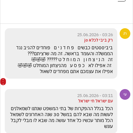
03:26 - 25.06.2026
רק ביבי לכלא jo
ביבי00טים כבשים   פ ח ד נ י ם   פוחדים להגיב נגד 
 זה אפילו לא   כ פ ס ע   מהניצחון המוחלט 🤣🤣🤣     
אפילו את עצמכם אתם מפחדים לשאול
03:11 - 25.06.2026
עם ישראל חי ישראל
הכל בגלל ההפקרות של בתי המשפט שנתנו לשמאלנים 
לעשות מה שבא להם במשל 30 שנה האחרונים לשמאל 
הכל מותר עכשיו כל אחד עושה מה שבא לו מבלי לקבל 
עונש