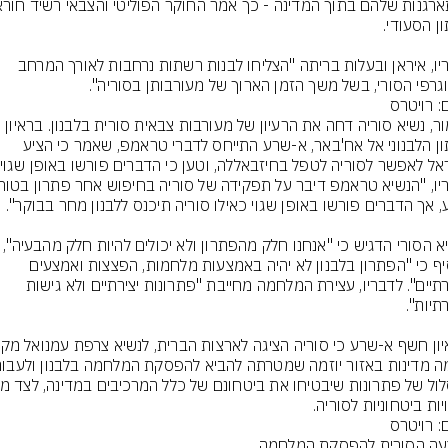
לדבריו, איראן ובעלות בריתה "הצליחו לבנות רשתות נרחבות לאורך המרחב 
גרפי הסורי, בשל משך הזמן הארוך של מעורבותן בסוריה".
: רויטרס
כאמור, נשיא סוריה דחה את הרעיון של מעורבות צבאית סורית בלבנון. בראיון 
לעיתון הלבנוני אל אח'באר, א-שרע התייחס לדברי טראמפ, שאמר כי הציע 
הנשיא הסורי הדגיש כי "אנחנו חלק מהפתרון ולא יכולים להי
והוסיף כי "הפתרון בלבנון לא יהיה באמצעות מלחמות, הפצצות ואמצעים 
מסורתיים". לדבריו, עצירת המלחמה מחייבת "פתרונות יצירתיים ולא גישות 
ות ביטחוניות לסוריה.
: רויטרס