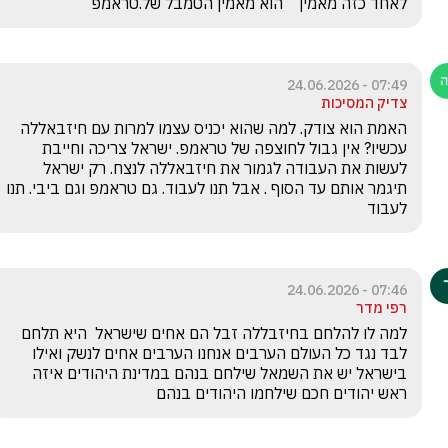
לאחד כזה מאמין    הוא מאמין הטמבל של.טראמפ 
07:49 - 24.06.2026
צדיק המסיכות
האמת הוא צודק. למה שהוא יכניס עצמו למרות עם חיזבאללה 
עכשיו? אין גבול לחוצפה של טראמפ. ישראל צריכה וחייבת 
לעשות את העבודה לגמור את חיזבאללה לנצח. רק ישראל 
תיגמר אותם עד הסוף . אבל תנו לעבוד. גם טראמפ וגם ביבי. תנו 
לעבוד
07:46 - 24.06.2026
רפי מדר
למה לו להלחם בחיזבללה זבל הם אחים שישראל  היא תלחם 
לבד נגד כל העולם הערבים אנחנו הערבים אחים לנשק ואילו 
בישראל יש את השמאל שילחם בנהם במדינת היהודים איזה 
ראש יהודים חכם שילחמו היהודים בנהם 