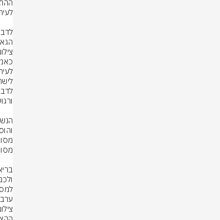
הגאו
צילום
ערבוי
צילום