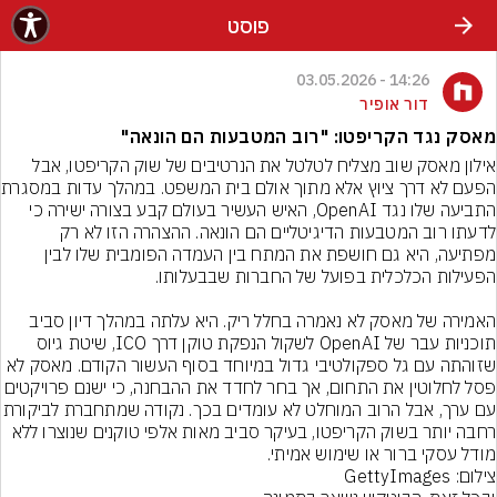
פוסט
14:26 - 03.05.2026
דור אופיר
מאסק נגד הקריפטו: "רוב המטבעות הם הונאה"
אילון מאסק שוב מצליח לטלטל את הנרטיבים של שוק הקריפטו, אבל 
הפעם לא דרך ציוץ 
התביעה שלו נגד OpenAI, האיש העשיר בעולם קבע בצורה ישירה כי 
לדעתו רוב המטבעות הדיגיטליים הם הונאה. ההצהרה הזו לא רק 
מפתיעה, היא גם חושפת את המתח בין העמדה הפומבית שלו לבין 
האמירה של מאסק לא נאמרה בחלל ריק. היא עלתה במהלך דיון סביב 
תוכניות עבר של OpenAI לשקול הנפקת טוקן דרך ICO, שיטת גיוס 
שזוהתה עם גל ספקולטיבי גדול במיוחד בסוף העשור הקודם. מאסק לא 
פסל לחלוטין את התחום, אך בחר לחדד את ההבחנה, כי ישנם פרוי
עם ערך, אבל הרוב המוחלט לא עומדים בכך. נקודה
רחבה יותר בשוק הקריפטו, בעיקר סביב מאות אלפי טוקנים שנוצרו ללא 
מודל עסקי ברור או שימוש אמיתי.
צילום: GettyImages