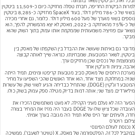
למרות הביקורת החריפה, חברת טסלה מחזיקה כיום כ-11,509 ביטקוין 
בשווי של כ-786 מיליון דולר, בעוד SpaceX מחזיקה כ-8,285 ביטקוין 
נוספים בשווי מוערך של מעל 600 מיליון דולר. כלומר, גם אחרי מכירה 
של כ-75% מהאחזקה ב-2022, מאסק לא יצא מהמשחק. להפך, הוא 
נשאר עם פוזיציה משמעותית שממקמת אותו עמוק בתוך השוק שהוא 
מדובר גם באיתות שעושה את ההבדל בין השקפתו של מאסק בין 
ביטקוין, לשאר המטבעות, שמבחינתו, כנראה שייך לאותה קבוצה 
מצומצמת של נכסים שכן מחזיקים ערך.
מערכת היחסים של מאסק סביב מטבעות קריפטו ומימים, תמיד הייתה 
שנויה במחלוקת. מצד אחד, הוא אחד האנשים שהכי השפיעו על מחיר 
המטבע דוג'קוין (DOGE), שהתחיל כבדיחה והגיע לשווי שוק של עשרות 
הפער הזה לא נעלם מעיני הקהילה. לא מעט משתמשים הזכירו את 
העובדה שכל ציוץ שלו על DOGE בעבר היה מזיז את המחיר בצורה 
חדה, ולעיתים יוצר הייפ שלא תמיד היה מגובה בערך אמיתי.
צילום: רויטרס
במקביל לכל זה, הפלטפורמה של מאסק, X (טוויטר לשעבר), ממשיכה 