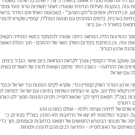
על רקע הידיעה שפורסמה לראשונה בוואלה כי צה"ל שולט בכ-70% משטחי 
חמאס, שעקב אחרי הקמפיין ונערך לקראת המחאות ביום שישי, הגביר בימים 
בנוסף, ארגון הטרו
ות בצה"ל, חמאס דחף לכך שהאוכלוסייה תקיים הפגנות סמוך לקו הצהוב
: רויטרס
בפועל, הציבור הפלסטיני לא יצא אל הרחובות ולא הפגין. בצה"ל סבורים, כי 