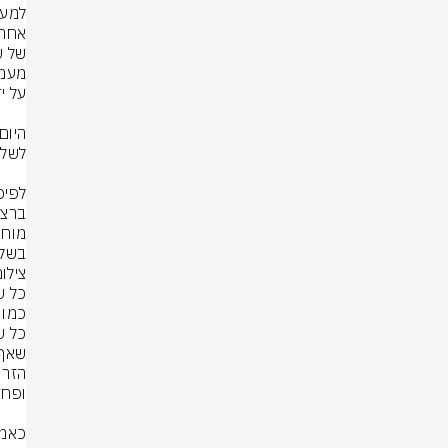
בשלטו
צילום: סעיף