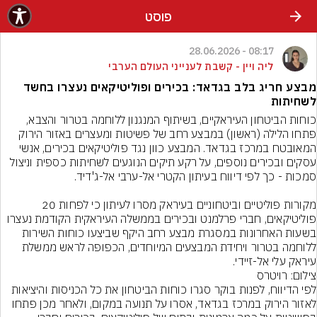
פוסט
08:17 - 28.06.2026
ליה ויין - קשבת לענייני העולם הערבי
מבצע חריג בלב בגדאד: בכירים ופוליטיקאים נעצרו בחשד
לשחיתות
כוחות הביטחון העיראקיים, בשיתוף המנגנון ללוחמה בטרור והצבא, 
פתחו הלילה (ראשון) במבצע רחב של פשיטות ומעצרים באזור הירוק 
המאובטח במרכז בגדאד. המבצע כוון נגד פוליטיקאים בכירים, אנשי 
עסקים ובכירים נוספים, על רקע תיקים הנוגעים לשחיתות כספית וניצול 
מקורות פוליטיים וביטחוניים בעיראק מסרו לעיתון כי לפחות 20 
פוליטיקאים, חברי פרלמנט ובכירים בממשלה העיראקית הקודמת נעצרו 
בשעות האחרונות במסגרת מבצע רחב היקף שביצעו כוחות השירות 
ללוחמה בטרור ויחידת המבצעים המיוחדים, הכפופה לראש ממשלת 
עיראק עלי אל-זיידי.
צילום: רויטרס
לפי הדיווח, לפנות בוקר סגרו כוחות הביטחון את כל הכניסות והיציאות 
לאזור הירוק במרכז בגדאד, אסרו על תנועה במקום, ולאחר מכן פתחו 