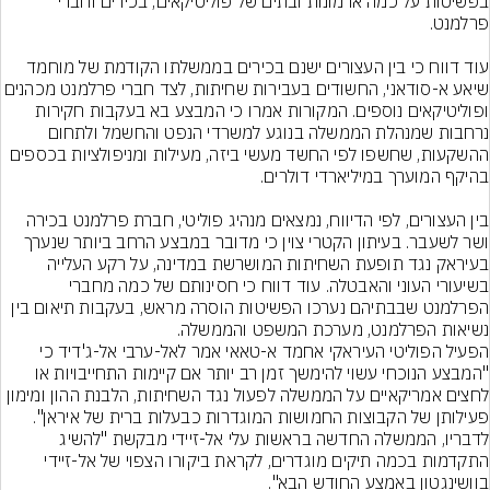
בפשיטות על כמה ארמונות ובתים של פוליטיקאים, בכירים וחברי 
עוד דווח כי בין העצורים ישנם בכירים בממשלתו הקודמת של מוחמד 
שיאע א-סודאני, החשודים בעבירות שחיתות, לצד חברי פרלמנט מכ
ופוליטיקאים נוספים. המקורות אמרו כי המבצע בא בעקבות חקירות 
נרחבות שמנהלת הממשלה בנוגע למשרדי הנפט והחשמל ולתחום 
ההשקעות, שחשפו לפי החשד מעשי ביזה, מעילות ומניפולציות בכספים 
בין העצורים, לפי הדיווח, נמצאים מנהיג פוליטי, חברת פרלמנט בכירה 
ושר לשעבר. בעיתון הקטרי צוין כי מדובר במבצע הרחב ביותר שנערך 
בעיראק נגד תופעת השחיתות המושרשת במדינה, על רקע העלייה 
בשיעורי העוני והאבטלה. עוד דווח כי חסינותם של כמה מחברי 
הפרלמנט שבבתיהם נערכו הפשיטות הוסרה מראש, בעקבות תיאום בין 
נשיאות הפרלמנט, מערכת המשפט והממשלה.
הפעיל הפוליטי העיראקי אחמד א-טאאי אמר לאל-ערבי אל-ג'דיד כי 
"המבצע הנוכחי עשוי להימשך זמן רב יותר אם קיימות התחייבויות או 
לחצים אמריקאיים על הממשלה לפעול נגד השחיתות, הלבנת ההון ומימון 
פעילותן של הקבוצות החמושות המוגדרות כבעלות ברית של איראן". 
לדבריו, הממשלה החדשה בראשות עלי אל-זיידי מבקשת "להשיג 
התקדמות בכמה תיקים מוגדרים, לקראת ביקורו הצפוי של אל-זיידי 