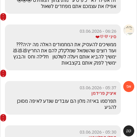
זה אפילו  לא   כ פ ס ע   מהניצחון  המוחלט 🤣🤣🤣         
אפילו את עצמכם אתם מפחדים לשאול
06:26 - 03.06.2026
סיני 💜💛❤️
ממשיכים להעסיק את המחמודים האלה מה יהיה??? 
ועוד רוצים שהשמאל שמלקלק להם את החריץ💩💩💩
ימשיך להביא אותם ויעלה לשלטון   חלילה וחס  והבגץ 
ימשיך לפנק אותם בקצבאות
05:37 - 03.06.2026
איציק פרידמן
תפרסמו באיזה מלון הם עובדים שנדע לאיפה מסוכן 
להגיע
05:30 - 03.06.2026