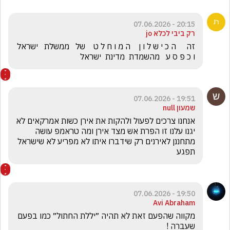
20:15 - 07.06.2026
רק ביבי לכלא jo
זה     ה כ י ש ל ו ן    ה מ ו ח ל ט    של   ממשלת   ישראל    
ו כ פ ס ע   מהשמדת  מדינת  ישראל
19:51 - 07.06.2026
שמעון null
אנחנו צרכים לפעול ולהקות את אירן כשות אמרקאים לא 
יגנו עלנו זו הפרת אש מצד אירן ומה טראמפ עושה 
מתחננן לאירנים רק שידברו איתו לא מפריע לא שישראל 
תפגע
19:50 - 07.06.2026
Avi Abraham
מקווה שהפעם זאת לא תהיה ״יללת החתול״ כמו בפעם 
שעברה !