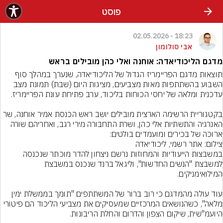
פוסט
18:23 - 02.05.2026
אבי סולומון
מדגם הליכודיאדה: אוחנה ואלי כהן מובילים בראש
תוצאות מדגם הפריימריז הגדול של הליכודיאדה, שנערך במהלך סוף 
השבוע בהשתתפות מאות מצביעים, מציגות היום (שבת) תמונת מצב 
בקטגוריית הרשימה הארצית מובילים יושב ראש הכנסת אמיר אוחנה, שר 
האנרגיה והתשתיות אלי כהן, ושרת התחבורה מירי רגב, ואחריהם שורה 
ארוכה של בכירים ומועמדים בולטים:
צילום: אתר רשמי, ליכודיאדה

במשבצות הייעודיות והמחוזות נרשם ניצחון להדר מוכתר שנכנסה 
למשבצת "הנשים החדשות", וליגאל ברנד שנכנס במשבצת 
עוד עולה מהמדגם כי רוב ברור של המשתתפים "תומך בממשלת ימין 
מלאה", כשהנושאים המרכזיים שמעסיקים את מצביעי הליכוד הם פיטורי 