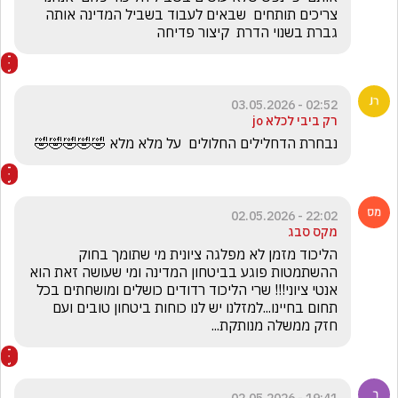
צריכים תותחים  שבאים לעבוד בשביל המדינה אותה 
גברת בשנוי הדרת  קיצור פדיחה
02:52 - 03.05.2026
רק ביבי לכלא jo
נבחרת הדחלילים החלולים  על מלא מלא 🤣🤣🤣🤣🤣
22:02 - 02.05.2026
מקס סבג
הליכוד מזמן לא מפלגה ציונית מי שתומך בחוק 
ההשתמטות פוגע בביטחון המדינה ומי שעושה זאת הוא 
אנטי ציוני!!! שרי הליכוד רדודים כושלים ומושחתים בכל 
תחום בחיינו...למזלנו יש לנו כוחות ביטחון טובים ועם 
חזק ממשלה מנותקת...