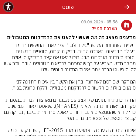
פוסט
05:56 - 09.06.2026
מערכת חמ״ל
מדענים מצאו: זה מה שעשוי להאט את ההזדקנות המטבולית
בשנים האחרונות המושג "גיל ביולוגי" הפך לאחד הנושאים החמים 
בעולם הבריאות והארכת החיים. בדיקות יקרות, תוספים חדשניים 
ותוכניות תזונה מורכבות מבטיחים להאט את קצב ההזדקנות. אולם 
מחקר חדש מצביע על כך שהמפתח לבריאות מטבולית טובה יותר עשוי 
המחקר, שפורסם לאחרונה, בחן את הקשר בין איכות התזונה לבין 
החוקרים ניתחו נתונים של 15,314 מבוגרים מארצות הברית במסגרת 
סקר הבריאות והתזונה הלאומי (NHANES), שנאספו לאורך 15 שנים. 
כדי לוודא שהממצאים אינם ייחודיים לאוכלוסייה אחת בלבד, נבדקה גם 
איכות התזונה הוערכה באמצעות מדד HEI-2015, שבודק עד כמה 