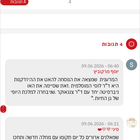
4
4 תגובות
4 תגובות
06:40 - 09.06.2026
יוסף מרקוביץ
 המדענית  שמצאה את הנוסחה להאט את ההיזדקנות 
היא ד"ר לוסי המוסלמית .זאת שסיימה את האו 
ניברסיטה יחד עם ד"ר צנגאוקר .שניבחרה למלכת היופי 
של גן החיות ."
06:11 - 09.06.2026
סיני 💜💛❤️
שמאלנים ארורים כל יום תקומו עם מחלה חדשה ותחכו 