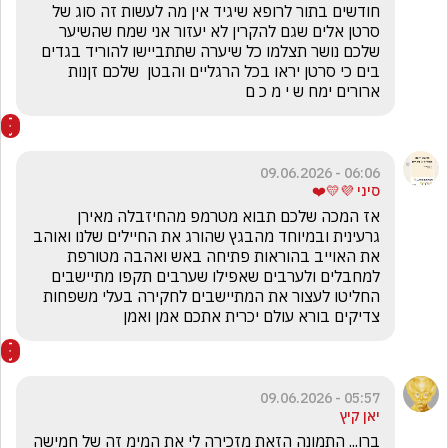
חודשים בתור לרופא שיגיד אין מה לעשות זה סוג של 
סרטן אלים שגם להקרין לא יעזור אני שמח שהשיער 
שלכם נושר תצלמו כל שיערה שתתביישו להוריד בגדים 
בים כי סרטן יראו בכל הרגליים והבטן  שלכם זןנות 
ארורים ימח ש י מ כ ם
06:06 - 09.06.2026
סיני 💜💛❤️
אז המכה שלכם תבוא מטרמפ מהחיזבלה מאירן 
גרעינית ובמיוחד מהבגץ שהורג את החיילים שלנו ואוהב 
את האוייב בהוראות פתיחה באש ואהבה מטורפת 
למחבלים ולערבים שאפילו שערבים תקפו מתיישבים 
החליטו לעצור את המתיישבים לחקירה בעלי משפחות 
צדיקים בורא עולם יכרית אתכם אמן ואמן
05:57 - 09.06.2026
יאן קיץ
ברו... התמונה הזאת מזכירה לי את המימ זה של חמישה 