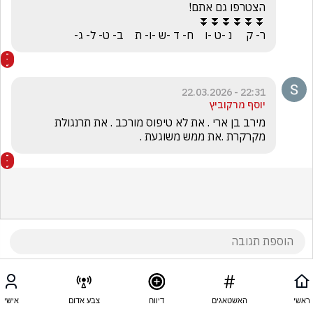
ר- ק     נ -ט -ו    ח- ד -ש -ו- ת    ב- ט- ל- ג-
22:31 - 22.03.2026
יוסף מרקוביץ
מירב בן ארי . את לא טיפוס מורכב . את תרנגולת 
מקרקרת .את ממש משוגעת .
ראשי
האשטאגים
דיווח
צבע אדום
אישי