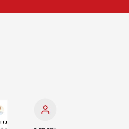
ברוב של 56 ח"כים: חוק 