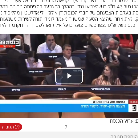
חוק יסוד לימוד תורה עבר היום (רביעי) בקריאה טרומית  ברוב של 56 ח"כים 
Play
Video
ם: ערוץ הכנסת
7
19 תגובות