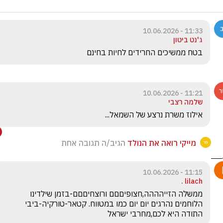
11:33 - 10.06.2026
ג'נט ביטון
בטח ממשיכים החרידים לחיות בחינם 
11:21 - 10.06.2026
שלמה רצבי
אילוז משרת נרצע של השמאל...
מייקי רואה את הנולד
הגיב/ה תגובה אחת
11:15 - 10.06.2026
lilach .
ממשלה הזייהההה,חצופיםםם ורוצחיםםם-בזמן שילדינו 
הלוחמים נהרגים יום יום כמו במטווח. קטאר-טורקיה-ביבי 
התודה היא לכם,מחרבי ישראל