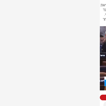
שתמכו מול 43 ח"כים שהצביעו נגד. במהלך ההצבעה התפתחה מהומה במליאת 
הכנסת בעקבות הצבעתם של חברי הכנסת דן אילוז ויולי אדלשטיין מהליכוד נגד 
החוק, וזאת אחרי שהוצא הסעיף שמשווה מעמד לומדי תורה לשירות משמעותי. 
חברי כנסת של ש"ס נצפו כשהם צועקים על אילוז ואדלשטיין והורחקו מיד לאחר 