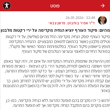
פוסט
12:48 - 26.05.2026
ד"ר אמיר בוחבוט, פרשן צבאי
מהיום: פיקוד העורף יוציא הנחיה מקדימה על ירי רקטות מלבנון
פיקוד העורף יספק הנחיה מקדימה החל מהיום (שלישי), על ירי רקטות 
וטילים מלבנון כאשר בהתאם לתנאים המבצעיים. ההנחיה המקדימה 
תופץ ביישומון פיקוד העורף, בפלטפורמת המסר האישי של פקע"ר, 
זמן ההיערכות שתספק ההנחיה המקדימה על איום זה, יהיה קצר באופן 
יחסי וישתנה בהתאם למרחק ממקור הירי: בקו העימות - כשניות ספורות 
לפני הפעלת התרעה, במרחב הצפון - עד כדקה לפני הפעלת התרעה, 
ו⁠ביתר איזורי הארץ - עד כשתי דקות לפני הפעלת התרעה.
עם קבלת הנחיה מקדימה על ירי מלבנון, יש להתקרב למרחב מוגן, כך 
שבעת הפעלת ההתרעה ניתן יהיה להיכנס אליו בהתאם לזמן ההתגוננות 
יודגש כי יהיו מקרים בהם תופעל התרעה ללא הנחיה מקדימה, כמו כן, 