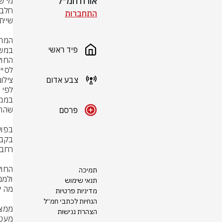
אורח חמ״ל
התחברות
פיד ראשי
לסיי
צבע אדום
צילום: rStock
פרסם
תמיכה
תנאי שימוש
מדיניות פרטיות
הנחיות לכתבי חמ״ל
הצהרת נגישות