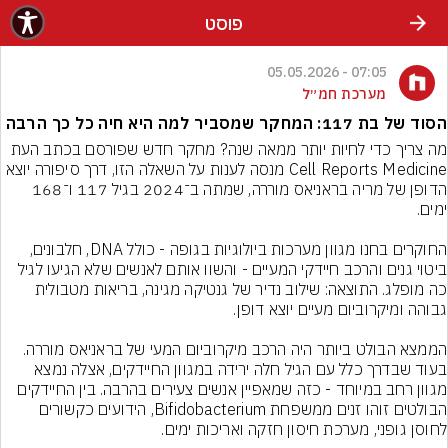
פוסט
07:05 - 05.05.2026
מערכת חמ״ל
הסוד של בת 117: המחקר שמסביר למה היא חיה כל כך הרבה
מה צריך כדי לחיות יותר ממאה שנה? מחקר חדש שפורסם בכתב העת 
Cell Reports Medicine מנסה לענות על השאלה הזו, דרך סיפורה יוצא 
הדופן של מריה בראניאס מוררה, שמתה ב־2024 בגיל 117 ו־168 
החוקרים בחנו מגוון מערכות ביולוגיות בגופה - כולל DNA, חלבונים, 
ביטוי גנים והרכב חיידקי המעיים - והשוו אותם לאנשים שלא הגיעו לגיל 
כה מופלג. התוצאה: שילוב נדיר של גנטיקה מגינה, בריאות מטבולית 
הממצא הבולט ביותר היה הרכב מיקרוביום המעי של בראניאס מוררה. 
בעוד שבדרך כלל עם הגיל חלה ירידה במגוון החיידקים, אצלה נמצא 
מגוון רחב במיוחד - כזה שמאפיין אנשים צעירים בהרבה. בין החיידקים 
הבולטים זוהו זנים ממשפחת Bifidobacterium, הידועים כקשורים 