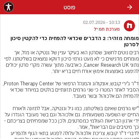
פוסט
10:13 - 02.07.2026
מערכת חמ״ל
מומחה מזהיר: 2 הדברים שכדאי להפחית כדי להקטין סיכון
לסרטן
רבים נוטים לחשוב שסרטן הוא בעיקר עניין של גנטיקה או מזל, אך 
מומחים מדגישים כי לא מעט גורמי סיכון דווקא נמצאים בשליטתנו. לפי 
נתוני Cancer Research UK, כארבעה מתוך עשרה מקרי סרטן יכולים 
ד"ר ג'ירי קובש, אונקולוג והמנהל הרפואי של Proton Therapy Center, 
הסביר לאתר המטרו כי שני גורמים תזונתיים בולטים במיוחד שכדאי 
"יש גורמים שאינם בשליטתנו, כמו גיל וגנטיקה, אבל לתזונה ולאורח 
החיים יש השפעה משמעותית. גם אלכוהול וגם בשר מעובד הוגדרו על 
ידי ארגון הבריאות העולמי כמסרטנים, ולכן ככל שמפחיתים בצריכתם - 
כך מיטיבים עם הבריאות", אמר.
לדברי ד"ר קובש, צריכת אלכוהול עלולה לפגוע בתאי הגוף ולהפריע 