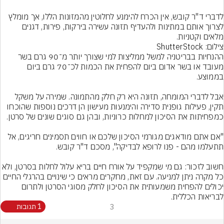
לדברי ד"ר קובש, אין הכרח להימנע לחלוטין מהמזונות הללו, אך מומלץ 
לצרוך אותם במתינות ולהעדיף תזונה עשירה בירקות, פירות, דגנים 
מלאים וקטניות.
צילום: ShutterStock
ההנחיות בבריטניה למשל ממליצות למי שצורך יותר מ־90 גרם בשר 
מעובד או בשר אדום ביום להפחית את הכמות לכ־70 גרם ביום 
אבל לדברי המומחה, תזונה היא רק חלק מהתמונה. שמירה על משקל 
תקין, פעילות גופנית סדירה והימנעות מעישון הן דרכים נוספות שהוכחו 
"אם אתם מודאגים מגורמי הסיכון שלכם או חווים תסמינים חריגים, אל 
חשוב לזכור: גם מי שמקפיד על אורח חיים בריא עלול לחלות בסרטן, ולא 
כל מקרה ניתן למניעה. עם זאת, מחקרים מראים כי שינויים בהרגלי החיים 
יכולים להפחית משמעותית את הסיכון לחלק מסוגי הסרטן ולתרום 
לבריאות הכללית.
3
1 תגובות