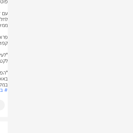
במקר
# בר