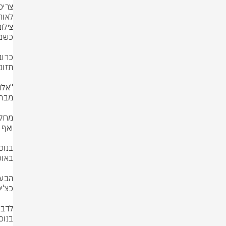
לאור
צילו
בנוס