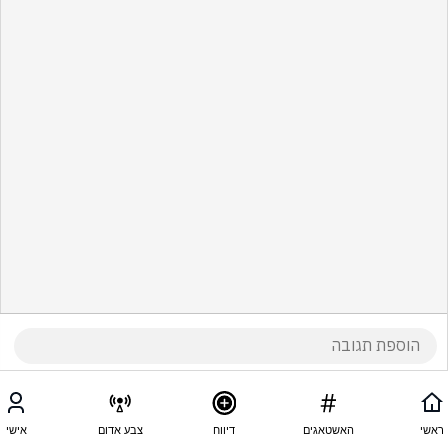
ראשי
האשטאגים
דיווח
צבע אדום
אישי