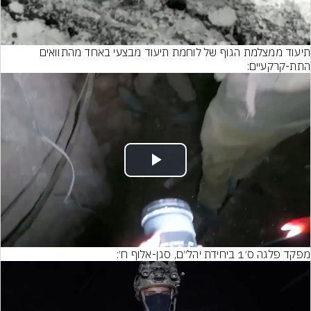
Video
תיעוד ממצלמת הגוף של לוחמת תיעוד מבצעי באחד מהתוואים 
התת-קרקעיים:
Play
Video
מפקד פלגה ס׳1 ביחידת יהל״ם, סגן-אלוף ח׳: