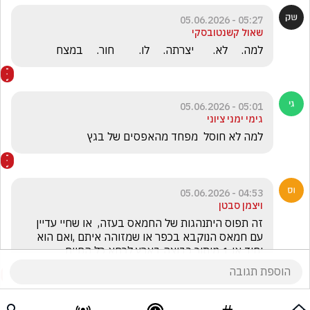
05:27 - 05.06.2026
שאול קשנטובסקי
למה.     לא.       יצרתה.     לו.         חור.     במצח
05:01 - 05.06.2026
גימי ימני ציוני
למה לא חוסל  מפחד מהאפסים של בגץ 
04:53 - 05.06.2026
ויצמן סבטן
זה תפוס היתנהגות של החמאס בעזה,  או שחיי עדיין 
עם חמאס הנוקבא בכפר או שמזוהה איתם ,ואם הוא 
יחיד או 1 מיתוך כבוצה בארץ לכחא כל החיים