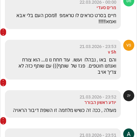
00:00 - 22.03.2026
מרים סעדי
חיים בסרט כוראים לו טראמפ  ‼️מסכן העם בלי אבא 
ואמא‼️‼️‼️
23:53 - 21.03.2026
v Sh
והם  באו , נבהלו  ועשו.  עוד חחח נו נו.... הוא צורח  
ואנחנו חוטפים.  פגז של  שותף))) עם שותף כזה לא 
צריך אויב
23:52 - 21.03.2026
יודע ראשון הבורר
מעולה , ככה זה כשיש מלחמה זו השפת דיבור הראויה
23:51 - 21.03.2026