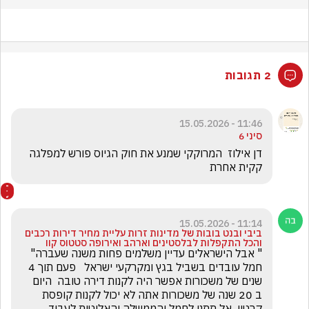
2 תגובות
11:46 - 15.05.2026
סיני 6
דן אילוז  המרוקקי שמנע את חוק הגיוס פורש למפלגה 
קקית אחרת
11:14 - 15.05.2026
ביבי ובנט בובות של מדינות זרות עליית מחיר דירות רכבים
והכל התקפלות לבלסטינים וארהב ואירופה סטטוס קוו
" אבל הישראלים עדיין משלמים פחות משנה שעברה"  
חמל עובדים בשביל בגץ ומקרקעי ישראל   פעם תוך 4 
שנים של משכורות אפשר היה לקנות דירה טובה  היום  
ב 20 שנה של משכורות אתה לא יכול לקנות קופסת 
קרטון  אל תתנו לחמל והממשלה והאליטות לעבוד 