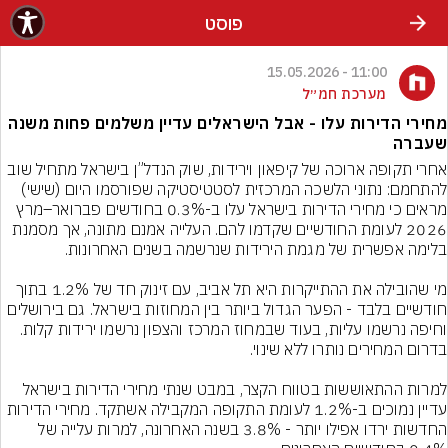
פוסט
11:00 - 15.05.2026
מערכת חמ״ל
מחירי הדירות עלו - אבל הישראלים עדיין משלמים פחות משנה
שעברה
אחרי תקופה ארוכה של קיפאון וירידות, שוק הנדל”ן בישראל מתחיל שוב 
להתחמם: נתוני הלשכה המרכזית לסטטיסטיקה שפורסמו היום (שישי) 
מראים כי מחירי הדירות בישראל עלו ב-0.3% בחודשים פברואר–מרץ 
2026 לעומת החודשיים שקדמו להם. העלייה אמנם מתונה, אך מסמנת 
מי שהובילה את ההתייקרות היא תל אביב, עם זינוק חד של 1.2% בתוך 
חודשיים בלבד - הפער הגדול ביותר בין המחוזות בישראל. גם בירושלים 
וחיפה נרשמו עליות, בעוד שבמחוז המרכז והצפון נרשמו ירידות קלות. 
למרות ההתאוששות בטווח הקצר, במבט שנתי מחירי הדירות בישראל 
עדיין נמוכים ב-1.2% לעומת התקופה המקבילה אשתקד. מחירי הדירות 
החדשות ירדו אפילו יותר - 3.8% בשנה האחרונה, למרות עלייה של 