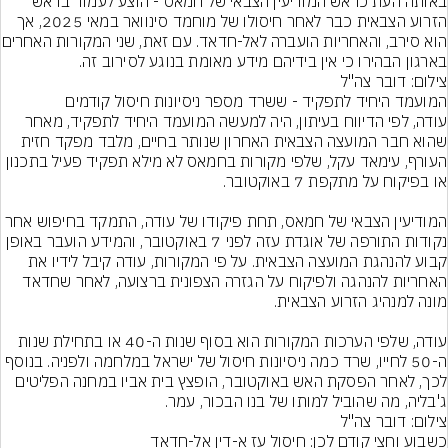
באותה העת כראש המודיעין הצבאי של חמאס - הוצע לעמוד בראש 
הזרוע הצבאית כבר לאחר חיסולו של מוחמד סינוואר במאי 2025, אך 
הוא סירב, והאחריות הועבר
בארגון הבהירו כי אין בידיהם מידע מאומת בנוגע לסירוב זה.
צילום: דובר צה"ל
עודה, לפי הדיווח בעיתון, היה למעשה המועמד היחיד לתפקיד, מאחר 
שהוא חבר המועצה הצבאית האחרון שנותר בחיים, מלבד מפקד חזית 
העורף, עימאד עקל, שלפי מקורות בחמאס לא מילא תפקיד פעיל בתכנון 
המודיעין הצבאי של חמאס, תחת פיקודו של עודה, התמקד בחיפוש אחר 
נקודות התורפה של אוגדת עזה לפני 7 באוקטובר, והמידע הועבר באופן 
קבוע להנהגת המועצה הצבאית. על פי המקורות, עודה קיבל לידיו את 
האחריות להנהגה ולפיקוח על הגזרה הצפונית ברצועה, לאחר שחדאד 
עודה, שלפי הערכות המקורות הוא בסוף שנות ה-40 או בתחילת שנות 
ה-50 לחייו, שרד כמה ניסיונות חיסול של ישראל במלחמה ולפניה. בנוסף 
לכך, לאחר הפסקת האש באוקטובר, הופצץ בית אביו במחנה הפליטים 
ג'בליה, מה שהוביל למותו של בנו הבכור, עמר.
צילום: דובר צה"ל