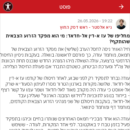
פוסט
19:22 - 26.05.2026
גיא אלסטר - ראש דסק החוץ
מחליפו של עז א-דין אל-חדאד: מי הוא מפקד הזרוע הצבאית
שהותקף?
חיל האוויר ניסה לחסל הערב (שלישי) את מפקד הזרוע הצבאית של 
חמאס, מוחמד עודה, כך פ
הדרמטי ברצועה, עולה השאלה מיהו המנהיג החדש שנכנס תחת הכוונות 
עודה נבחר לתפקיד רק לפני שבוע, לאחר חיסולו של קודמו עז א-דין 
אל-חדאד. שלושה מקורות בארגון הטרור מסרו לעיתון הסעודי א-שרק 
אל-אווסט כי עודה היה מקורב מאוד לאל-חדאד ושמר עמו על קשר 
- בייחוד בנוגע לתוכניות ל"חידוש המבנה הארגוני" שעליהן עבד 
אל-חדאד, בעקבות חיסולם של שני מנהיגי הזרוע הצבאית הקודמים, 
עודה הוא אחד מבכירי חמאס האחרונים שנותרו בחיים וכיהנו בתפקיד 
פעיל בזמן טבח 7 באוקטובר. לפי אחד המקורות, לעודה - ששימש 