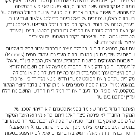
היוצרים המקוריים. מטא מבהירה כי אם חשבון מסוים מעלה באופן עקבי 
תמונות או קרוסלות שאינן מקוריות, הוא פשוט לא יופיע בהמלצות 
למשתמשים שאינם עוקבים אחריו. זוהי פגיעה אנושה במודל הצמיח
חשבונות כאלו, שנסמכים על האלגוריתם כדי להגיע לעוד ועוד עיניים. 
בעבר, הגנות אלו הוחלו בעיקר בפייסבוק ובכלי הווידאו של אינסטגרם, 
אך כעת החברה סוגרת את הפרצה גם בתוכן הסטטי, בניסיון לעודד 
סטנדרט גבוה יותר של איכות בקרב המשתמשים והיוצרים.
צילום: ShutterStock
עם זאת, במטא מודים כי המהלך מייצר מורכבות עבור קהילות שלמות 
שחיות על שיתוף תוכן, כמו חשבונות מעריצים, עמודי ממים (Memes) 
וחשבונות המעניקים פרשנות תרבותית. עבור אלו, הגבול בין "השראה" 
ל"העתקה" הופך לדק מאוד. החברה ממליצה לאותם חשבונות לוודא 
שהם מייצרים ערך מוסף בדמות עריכה ייחודית, קריינות או גרפיקה 
מקורית שתהפוך את הפוסט למשהו חדש. מטא מזהירה כי "עריכות 
במאמץ נמוך", כמו הוספת סימני מים או מתן קרדיט בלבד ליוצר המקורי 
בטקסט, לא יספיקו כדי לעבור את רף המקוריות החדש והחשבונות הללו 
האתגר הגדול ביותר שעומד בפני אינסטגרם הוא הזיהוי הטכני של 
המקור. החברה לא פירטה כיצד האלגוריתם יכריע מי הוא היוצר המקורי 
של פוסט שהופץ בהרחבה, סוגיה שהופכת למורכבת במיוחד כשמדובר 
בממים המבוססים על צילומי מסך ישנים מרשתות כמו X או טאמבלר. 
חוסר הבהירות הזה מעלה חשש בקרב יוצרים שעלולים להיפגע בטעות 