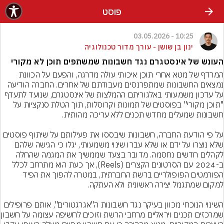
פוסט
10:25 - 03.05.2026
ינון בן שושן - עורך מדור טכנולוגיה
העונש של אינסטגרם נגד חשבונות שמשתפים תוכן לא מקורי
המרדף של מטא אחרי תוכן איכותי עולה מדרגה, והפעם על הכוונת 
נמצאים החשבונות שמתפרנסים מעבודתם של אחרים. החברה הודיעה 
על עדכון משמעותי באלגוריתם ההמלצות של אינסטגרם, שנועד לתעדף 
"תוכן מקורי" בפוסטים של תמונות וקרוסלות, תוך הטלת סנקציות על 
על פי הודעת החברה, חשבונות שיבססו את פעילותם על שיתוף פוסטים 
שלא נוצרו על ידם או שלא עברו שינוי משמעותי, יגלו כי הגישה שלהם 
לקהלים חדשים נחסמה. מדובר בצעד שממשיך את המגמה שהחלה 
ב-2024 עם הסרטונים הקצרים (Reels), אך כעת הוא מתרחב לכלל 
הפורמטים הפופולריים ברשת החברתית, במטרה להפוך את הפיד 
השינוי הנוכחי מכוון בעיקר נגד חשבונות ה"אגרגטורים", אותם פרופילים 
שמרכזים תכנים ויראליים מ