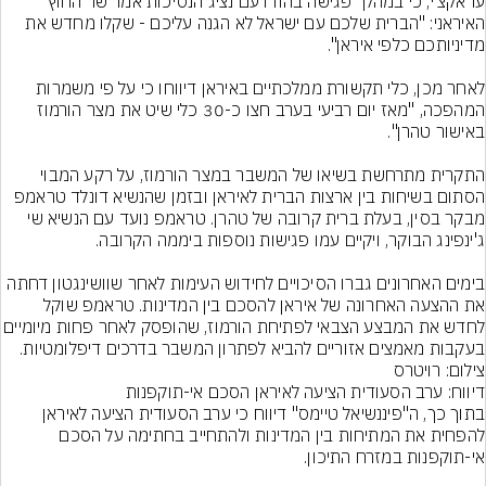
עראקצ'י, כי במהלך פגישה בהודו עם נציג הנסיכות אמר שר החוץ 
האיראני: "הברית שלכם עם ישראל לא הגנה עליכם - שקלו מחדש את 
לאחר מכן, כלי תקשורת ממלכתיים באיראן דיווחו כי על פי משמרות 
המהפכה, "מאז יום רביעי בערב חצו כ-30 כלי שיט את מצר הורמוז 
התקרית מתרחשת בשיאו של המשבר במצר הורמוז, על רקע המבוי 
הסתום בשיחות בין ארצות הברית לאיראן ובזמן שהנשיא דונלד טראמפ 
מבקר בסין, בעלת ברית קרובה של טהרן. טראמפ נועד עם הנשיא שי 
בימים האחרונים גברו הסיכויים לחידוש העימות לאחר שוושינגטון דחתה 
את ההצעה האחרונה של איראן להסכם בין המדינות. טראמפ שוקל 
לחדש את המבצע הצבאי לפתיחת הורמוז, שהופסק לאחר
בעקבות מאמצים אזוריים להביא לפתרון המשבר בדרכים דיפלומטיות.
צילום: רויטרס
בתוך כך, ה"פיננשיאל טיימס" דיווח כי ערב הסעודית הציעה לאיראן 
להפחית את המתיחות בין המדינות ולהתחייב בחתימה על הסכם 