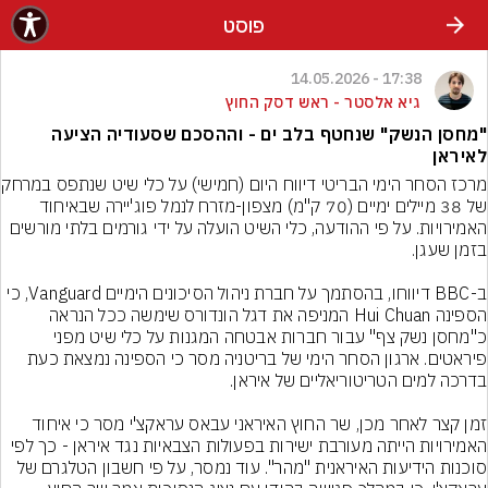
פוסט
17:38 - 14.05.2026
גיא אלסטר - ראש דסק החוץ
"מחסן הנשק" שנחטף בלב ים - וההסכם שסעודיה הציעה
לאיראן
מרכז הסחר הימי הבריטי 
של 38 מיילים ימיים (70 ק"מ) מצפון-מזרח לנמל פוג'יירה שבאיחוד 
האמירויות. על פי ההודעה, כלי השיט הועלה על ידי גורמים בלתי מורשים 
ב-BBC דיווחו, בהסתמך על חברת ניהול הסיכונים הימיים Vanguard, כי 
הספינה Hui Chuan המניפה את דגל הונדורס שימשה ככל הנראה 
כ"מחסן נשק צף" עבור חברות אבטחה המגנות על כלי שיט מפני 
פיראטים. ארגון הסחר הימי של בריטניה מסר כי הספינה נמצאת כעת 
זמן קצר לאחר מכן, שר החוץ האיראני עבאס עראקצ'י מסר כי איחוד 
האמירויות הייתה מעורבת ישירות בפעולות הצבאיות נגד איראן - כך לפי 
סוכנות הידיעות האיראנית "מהר". עוד נמסר, על פי חשבון הטלגרם של 