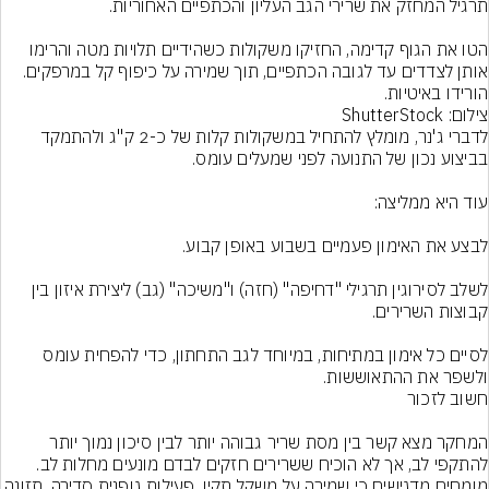
הטו את הגוף קדימה, החזיקו משקולות כשהידיים תלויות מטה והרימו 
אותן לצדדים עד לגובה הכתפיים, תוך שמירה על כיפוף קל במרפקים. 
הורידו באיטיות.
צילום: ShutterStock
לדברי ג'נר, מומלץ להתחיל במשקולות קלות של כ-2 ק"ג ולהתמקד 
לשלב לסירוגין תרגילי "דחיפה" (חזה) ו"משיכה" (גב) ליצירת איזון בין 
לסיים כל אימון במתיחות, במיוחד לגב התחתון, כדי להפחית עומס 
המחקר מצא קשר בין מסת שריר גבוהה יותר לבין סיכון נמוך יותר 
להתקפי לב, אך לא הוכיח ששרירים חזקים לבדם מונעים מחלות לב. 
מומחים מדגישים כי שמירה על משקל תקין, פעילות גופנית סדירה, תזונה 