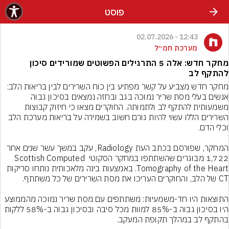
פוסט
12:43 - 02.07.2026
מערכת חמ״ל
מחקר חדש: אלה 5 התרגילים הפשוטים שמורידים סיכון
להתקף לב
מחקר חדש מצביע על קשר מפתיע בין כוח השרירים לבין בריאות הלב: 
אנשים בעלי מסת שריר נמוכה בגב ובחזה נמצאים בסיכון גבוה 
משמעותית להתקף לב ולתמותה. החוקרים מצאו כי חיזוק קבוצות 
השרירים הללו עשוי להיות גורם חשוב בשמירה על בריאות מערכת הלב 
המחקר, שפורסם בכתב העת Radiology, עקב במשך עשר שנים אחר 
1,722 מבוגרים שהשתתפו במחקר הסקוטי Scottish Computed 
Tomography of the Heart. באמצעות בינה מלאכותית נותחו סריקות 
התוצאות היו חד-משמעיות: משתתפים עם מסת שריר נמוכה מהממוצע 
היו בסיכון גבוה ב-85% למוות מכל סיבה ובסיכון גבוה ב-58% ללקות 