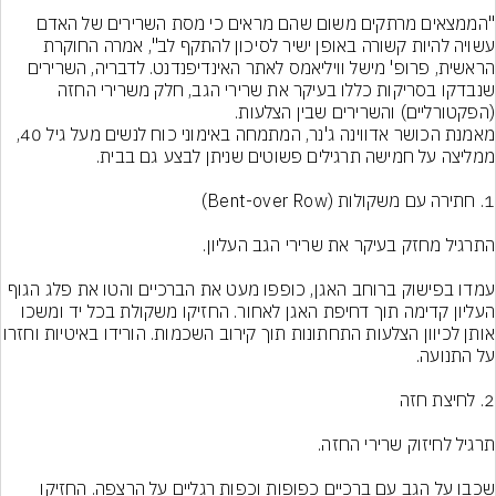
"הממצאים מרתקים משום שהם מראים כי מסת השרירים של האדם 
עשויה להיות קשורה באופן ישיר לסיכון להתקף לב", אמרה החוקרת 
הראשית, פרופ' מישל וויליאמס לאתר האינדיפנדנט. לדבריה, השרירים 
שנבדקו בסריקות כללו בעיקר את שרירי הגב, חלק משרירי החזה 
(הפקטורליים) והשרירים שבין הצלעות.
מאמנת הכושר אדווינה ג'נר, המתמחה באימוני כוח לנשים מעל גיל 40, 
עמדו בפישוק ברוחב האגן, כופפו מעט את הברכיים והטו את פלג הגוף 
העליון קדימה תוך דחיפת האגן לאחור. החזיקו משקולת בכל יד ומשכו 
אותן לכיוון הצלעות התחתונות תוך קירוב השכמות.
שכבו על הגב עם ברכיים כפופות וכפות רגליים על הרצפה. החזיקו 