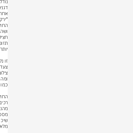
דגנים
צעד 
צילום: rStock