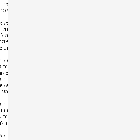
גם ל
צילום: rStock