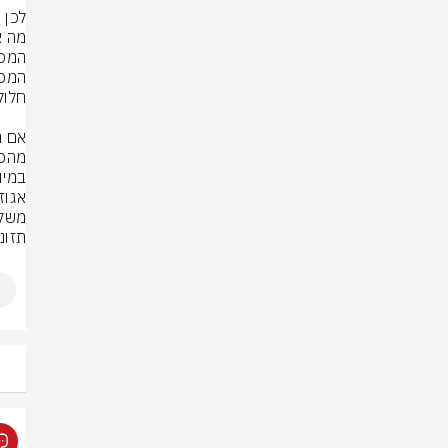
לכן 
תזונ