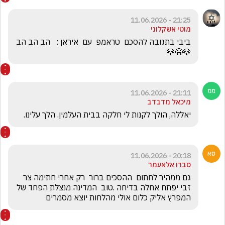
21:25 - 11.06.2026
מוטי אשקלוני
ביבי בתגובה להסכם  טראמפ  עם  איראן :   הב הב הב 
🐶😃🐶
21:11 - 11.06.2026
מיכאל מדבדב
יאללה, הולך לקנות לי חלקה בבית העלמין. הלך עלינו.
20:18 - 11.06.2026
סברו אלאעמר
גם ממהיר לחתום  ההסכים ברור  רק אחרי חתימה צר 
זבי יפתח אחלה בדיחה .טוב  המדינה מנצלת הפחד של 
המפרץ אליק כלום אולי מהלחות יוצא מסמרים 