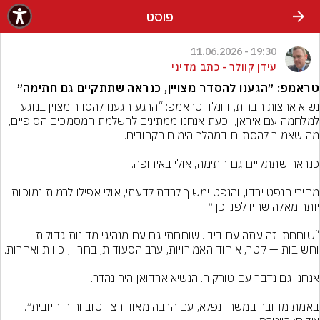
פוסט
19:30 - 11.06.2026
עידן קוולר - כתב מדיני
טראמפ: ״הגענו להסדר מצויין, כנראה שתתקיים גם חתימה״
נשיא ארצות הברית, דונלד טראמפ: “הרגע הגענו להסדר מצוין בנוגע 
למלחמה עם איראן, וכעת אנחנו ממתינים להשלמת המסמכים הסופיים, 
מחירי הנפט ירדו, והנפט ימשיך לרדת לדעתי, אולי אפילו לרמות נמוכות 
“שוחחתי זה עתה עם ביבי. שוחחתי גם עם מנהיגי מדינות גדולות 
באמת מדובר במשהו נפלא, עם הרבה מאוד רצון טוב ורוח חיובית״.