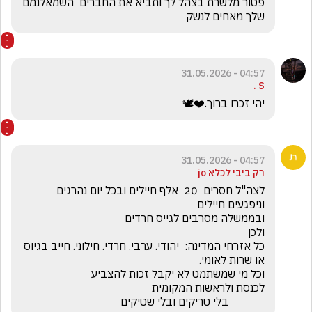
פטור מלשרת בצהל לך ותביא את החברים  השמאלנמם 
שלך מאחים לנשק
04:57 - 31.05.2026
S .
יהי זכרו ברוך.❤️🕊️
04:57 - 31.05.2026
רק ביבי לכלא jo
לצה"ל חסרים  20  אלף חיילים ובכל יום נהרגים 
כל אזרחי המדינה:  יהודי. ערבי. חרדי. חילוני. חייב בגיוס 
             בלי טריקים ובלי שטיקים