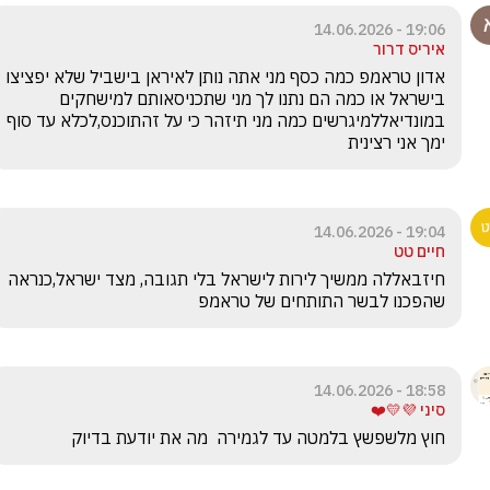
19:06 - 14.06.2026
איריס דרור
אדון טראמפ כמה כסף מני אתה נותן לאיראן בישביל שלא יפציצו 
בישראל או כמה הם נתנו לך מני שתכניסאותם למישחקים 
במונדיאללמיגרשים כמה מני תיזהר כי על זהתוכנס,לכלא עד סוף 
ימך אני רצינית
19:04 - 14.06.2026
חיים טט
חיזבאללה ממשיך לירות לישראל בלי תגובה, מצד ישראל,כנראה 
שהפכנו לבשר התותחים של טראמפ
18:58 - 14.06.2026
סיני 💜💛❤️
חוץ מלשפשץ בלמטה עד לגמירה  מה את יודעת בדיוק