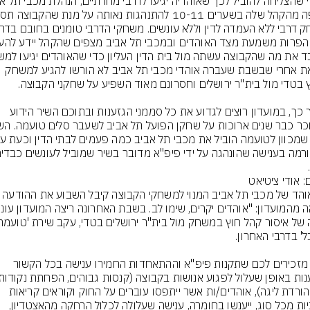
- וזאת אחרי שבשבת שעברה אוהדי מכבי תל אביב לא הורשו להגיע למשחק 
בתוך כך, במועדון רוצים לגדוע את כל סממני הגזענות ובתוכם השיר הידוע 
: אודי ציטיאט
כל אוהד של מכבי תל אביב המנוי למשחקי הקבוצה קיבל ה
"אנו מזכירים לכם שתקנות פיפ"א וההתאחדות החמירו ענישה בכל הקשור 
ואף הורדת ליגה), אוהדים/ות אשר ייתפסו עוברים על החוק וקוראים קריאות 
גזעניות מכל סוג, ייענשו בחומרה, ענישה שעלולה לכלול הרחקה מהאצטדיון, 