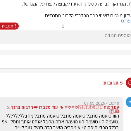
דון מצפים לשינוי כבר מהדרבי הקרוב מחרתיים.
ורט
2
5 תגובות
5 תגובות
10:40 - 07.05.2026
עם הנצח 🇸🇨🇺🇲🇮🇱✡️✡️✡️✡️ אין עוד מלבדו 👑 חרבות ברזל ⚔️
🔟.7️⃣
הווו טועמה מחבל טועמה מחבל טועמה מחבל מחבלללללללל 
.טועמה הוו טועמה הוו טועמה אתה מחבל אנחנו אותך נחסל . אני 
בכלל מכבי חיפה 💚 אימפריה השיר הזה תמיד טוב לשיר 