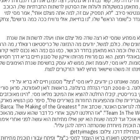
מסי, מתאמן במשקולות ולעלות את הסרטון לרשתות החברתיות שלו, הכוכב 
הארגנטינאי סירב. "לא, תפסיק עם זה, למה אתה מצלם אותי", אמר מסי למי 
זה לא מפתיע שמסי לא רצה שדה פול יצלם אותו ויעלה לרשתות את שגרת 
אבל ממה שאנחנו כן יודעים, ליאו מסי "ניצל" מסגנון חיים לא בריא על ידי 
מהשבריריות שלו ומהפציעות החוז
אינגלה לגראהם האנטר, שכתב את "Barca: The Making of the Greatest 
ה תוכנית מיוחדת שמטרתה הייתה להגן עליו".
חילת דרכו. צילום: gettyimages
הפיזיותרפיסט חואנחו בראו ה