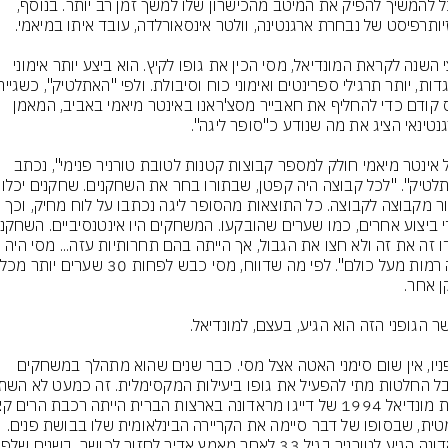
שיוכל להמשיך להפיק את המיטב מהכישרון שלו למשך זמן רב יותר. בנוסף, 
בחצי השנה לקראת המונדיאל, מסי הכין את גופו לקיץ. הוא ביצע יותר אימוני 
הויוס קודם כדי להחליף את חאבייר מסצ'ראנו באינטר מיאמי באביב, המאמן 
"סגל אינטר מיאמי חולק למספר קבוצות קטנות לטובת טורניר פנימי", נכתב 
ב"אתלטיק". "לכל קבוצה היה קפט
כיבדו זה את זה ולא חצו את הגבול, אך הייתה בהם תחרותיות עזה... מסי היה 
על פניו, אין שום סימני האטה אצל מסי. כבר שנים שהוא מתהלך במשחקים 
ל החלטות מתי להפעיל את גופו ביעילות המקסימלית. זה כמעט לא השתנ
ודרמטית, שבסופו של דבר סיימה את הקריירה הבינלאומית שלו בבושת פנים. 