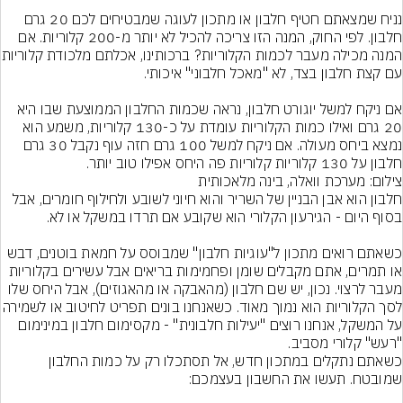
נניח שמצאתם חטיף חלבון או מתכון לעוגה שמבטיחים לכם 20 גרם 
חלבון. לפי החוק, המנה הזו צריכה להכיל לא יותר מ-200 קלוריות. אם 
המנה מכילה מעבר לכמות הק
אם ניקח למשל יוגורט חלבון, נראה שכמות החלבון הממוצעת שבו היא 
20 גרם ואילו כמות הקלוריות עומדת על כ-130 קלוריות, משמע הוא 
נמצא ביחס מעולה. אם ניקח למשל 100 גרם חזה עוף נקבל 30 גרם 
חלבון על 130 קלוריות קלוריות פה היחס אפילו טוב יותר.
צילום: מערכת וואלה, בינה מלאכותית
חלבון הוא אבן הבניין של השריר והוא חיוני לשובע ולחילוף חומרים, אבל 
כשאתם רואים מתכון ל"עוגיות חלבון" שמבוסס על חמאת בוטנים, דבש 
או תמרים, אתם מקבלים שומן ופחמימות בריאים אבל עשירים בקלוריות 
מעבר לרצוי. נכון, יש שם חלבון (מהאבקה או מהאגוזים), אבל היחס שלו 
לסך הקלוריות הוא נמוך מאוד. כשאנחנו בונים תפריט לח
על המשקל, אנחנו רוצים "יעילות חלבונית" - מקסימום חלבון במינימום 
"רעש" קלורי מסביב.
כשאתם נתקלים במתכון חדש, אל תסתכלו רק על כמות החלבון 