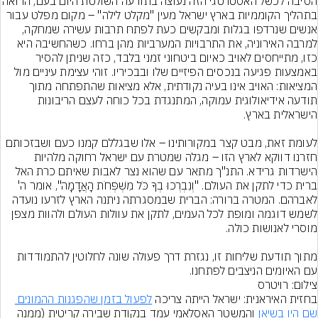
הסיבה לכשל האסטרטגי הזה נעוצה בתודעה השולטת הי
בתהליך הקוממיות בארץ ישראל מעין "מקלט לילה" – מקום מפלט עבור 
אנשים שנרדפו בגלות ומבקשים כעת לפתח תרבות עשירה שמחקה, 
למרבה האירוניה, את התרבויות המערביות מהן ברחו. כשהחשיבה היא 
כזו, מתייחסים לאויב כאיום ביטחוני זמני בלבד, כזה שניתן להסיר 
באמצעות פגיעה בנכסים הפיזיים שלו ובבכיריו. זוהי עצימת עיניים מול 
המציאות: האויב אינו בעיה נקודתית, אלא מציאות שהתפתחה מתוך 
תודעה אידיאולוגית עמוקה, המתנגדת בכל כוחה לעצם הריבונות 
לעומת זאת, מבט קצר במקורותינו – אלו שבגללם קמנו כעם ושבזכותם 
חזרנו דווקא לארץ הזו – מגלה שמטרת עם ישראל רחוקה מלהיות 
הישרדות גרידא. התנ"ך מתאר עם שהוא נצר לאבות שאיתם כרת האל 
ברית כדי לתקן את העולם. "וְנִבְרְכוּ בְךָ כֹּל מִשְׁפְּחֹת הָאֲדָמָה", אומר ה' 
לאברהם. המטרה ברורה: הברית שבמסגרתה ניתנה הארץ לזרעו נועדה 
לשמש דוגמה ומופת לכל העמים, לתקן את עוולות העולם ולהוות מצפן 
מתוך תודעת שליחות זו, נגזרת דרך פעולה שונה לחלוטין להתמודדות 
עם האיומים הניצבים לפתחנו.
צילום: רויטרס
בחזית האיראנית: ישראל הייתה צריכה 
לפעול בזמן שהפגנות ההמונים 
שם היו בשיאן
 והמשטר האסלאמי עמד בנקודת שבירה קריטית (ממנה 