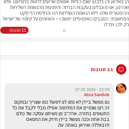
הן באיראן והן בלבנון ישנם כוחות ואנשים שרוצים לראות בניצחוננו. אלא 
שכרגע, אנו מוגבלים בעקבות הברחה והימנעות מהגשמת השליחות 
ההיסטורית שלנו. ללא הגשמת השליחות הזו והחלפת הדיסקט 
המחשבתי, הסבבים האינסופיים יימשכו – והאיומים על קיומה של ישראל 
רק ילכו ויגדלו.
6
11 תגובות
11 תגובות
11:09 - 27.05.2026
Aliza Sandvik
‏גם ממשל ביידן לא נתנו לנו לפעול כמו שצריך ובמקום 
זה רצו שנסיים את המלחמה אפילו מבלי לקבל את כל 
החטופים בחזרה. ארה״ב מן מאיתנו עסקה של כולם 
בבת אחת וככה ממשל ביידן חיזק את החמאס 
חזבאללה ואיראן באותה עת. 