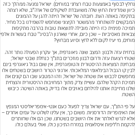
נחלץ לבסוף באמצעות טבח רצחני במוחים). ישראל נמנעה ממהלך כזה 
כיוון שמדיניות החוץ שלה משועבדת לשיקולים של ארה"ב, שלא רצתה 
בתקיפה באותה העת. חובתה של ישראל הייתה להגן על ההמונים 
המבקשים להשתחרר מהמשטר הקיצוני שמחפש להשמידנו בכל מחיר. 
תמיכה פנימית כזו הייתה מובילה לתוצאות טובות בהרבה מתקיפות 
צבאיות מאסיביות – ש
בחזית עזה ולבנון: המצב שונה גיאוגרפית, אך עקרון הפעולה נותר זהה. 
שטחי רצועת עזה ודרום לבנון מוזכרים בתנ"ך כנחלת שבטי ישראל; 
מבחינת המציאות ההיסטורית והטופוגרפית, אין שום גבול גיאוגרפי בינם 
לבין קו הגבול הבינלאומי המלאכותי. ארגוני הטרור היושבים בשטחים אלו 
מחפשים לכבוש את שטחה של ישראל, וזהו המטבע שבו הם קונים את 
תמיכת הקהל שלהם. עשיית צדק מתוך המחויבות ההיסטורית והנצחית 
שלנו מחייבת אותנו להילחם באויבים אלו בדיוק באותה השיטה: כיבוש 
על פי התנ"ך, עם ישראל צריך לפעול כעם אנטי-אימפריאליסטי המנפץ 
את האימפריות הדורסניות. משום כך, אין עלינו לשלוט על עמים אחרים – 
אלא לגרש לאלתר את אלו היושבים בשטחנו, שכן הם אלו שחותרים 