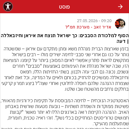
פוסט
09:20 - 27.05.2026
אדיר זאב - מערכת חמ"ל
הסוף למלכודת הסבבים: כך ישראל תנצח את איראן וחיזבאללה
| דעה
בזמן שארצות הברית מנהלת משא ומתן מתקדם עם איראן – שמשטרה 
נותר על כנו גם אחרי שני סבבי לחימה ישירים מולו – רבים בישראל 
מתקשים לראות פתרון אפשרי לאיום המסוכן ביותר על קיומנו. המציאות 
הזו, שבה ישראל מנהלת את העימותים באמצעות "סבבים" חוזרים 
ונשנים, נכונה גם לגבי עזה ולבנון. בשתי החזיתות הללו, חמאס 
וחיזבאללה ממשיכים להחזיק בכוחם ולאיים על המדינה, וכל זאת לאחר 
שצמרת ההנהגה שלהם חוסלה לחלוטין ואחרי שצה"ל ביצע תמרון קרקעי 
האסטרטגיה הנוכחית – לחימ
פשיטות ממוקדות והשמדת תשתיות – נובעת מטעות שורשית באבחון 
האויב. ההנהגה הקיימת רואה בארגונים הללו לא יותר מאשר "קבוצת 
חמושים טרוריסטים המחזיקים בכלי נשק". זוהי ראייה טכנית, חומרית, 
שמתעלמת מהעיקר.