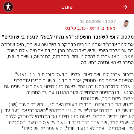
פוסט
12:37 - 15.06.2026
מאור בן הרוש - כתב סלבס
מלכת היופי לשעבר חושפת: "לא נתתי לבעלי לגעת בי שנתיים"
את לינור אברג'יל אנחנו מכירים כבר קרוב לשלושה עשורים, מאז שזכתה 
בתואר מלכת היופי של ישראל ולאחר מכן גם בתואר מיס עולם בשנת 
1998. מאז אברג'יל למדה משחק, התחתנה, התגרשה, נישאה בשנית, 
כזכור, אברג'יל נשואה לאורון כלפון, מבעלי סוכנות הייצוג "גאגא", 
המייצגת אמנים כמו סטטיק ואגם בוחבוט. השניים הכירו עוד לפני 
שאברג'יל חזרה בתשובה והחלו לצאת כזוג חילוני. כעת היא חושפת את 
הרגע שבו החליטה להתחיל לשמור ממנו נגיעה עד החתונה.
צילום: צילום מסך, אינסטגרם
בקטע מתוך התוכנית "חרדים: העולם האמיתי", שתשודר הערב (שני) 
ברשת 13, מדברת אברג'יל על השינוי הדרמטי: "כשהכרתי את בעלי עדיין 
לא הייתי דתייה, התחלנו לצאת כזוג חילוני. ואז התחלתי להתחזק וללכת 
לשיעורי תורה, ויום אחד הרב דיבר בשיעור על איסור נגיעה. הסתכלתי 