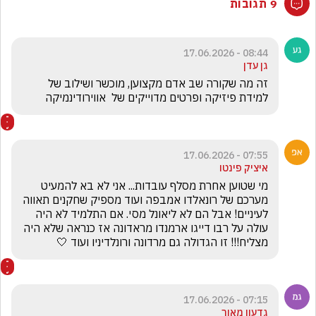
9 תגובות
08:44 - 17.06.2026
גן עדן
זה מה שקורה שב אדם מקצוען, מוכשר ושילוב של 
למידת פיזיקה ופרטים מדוייקים של  אווירודינמיקה
07:55 - 17.06.2026
איציק פינטו
מי שטוען אחרת מסלף עובדות... אני לא בא להמעיט 
מערכם של רונאלדו אמבפה ועוד מספיק שחקנים תאווה 
לעיניים! אבל הם לא ליאונל מסי. אם התלמיד לא היה 
עולה על רבו דייגו ארמנדו מראדונה אז כנראה שלא היה 
מצליח!!! זו הגדולה גם מרדונה ורונלדיניו ועוד 🤍
07:15 - 17.06.2026
גדעון מאור