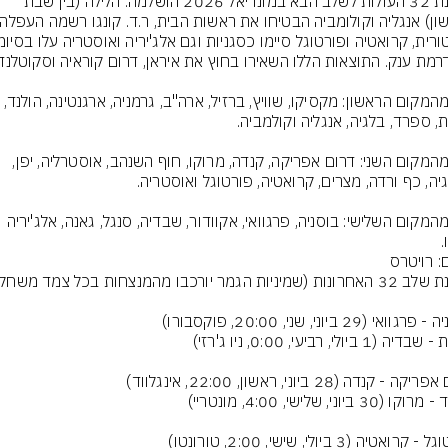
תמונת 32 העולות לשלב הבא במונדיאל 2026 הושלמה. הלילה (בין שבת 
עלו מהמקום הראשון: מקסיקו, שוויץ, ברזיל, ארה"ב, גרמניה, ארגנטינ
עלו מהמקום השני: דרום אפריקה, קנדה, מרוקו, חוף השנהב, אוסטרליה, יפן, 
.
: רויטרס