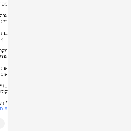
* כל
# מונ