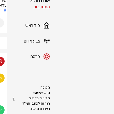
אורח חמ״ל
עבאס
התחברות
# יח
פיד ראשי
צבע אדום
פרסם
תמיכה
תנאי שימוש
מדיניות פרטיות
1
הנחיות לכתבי חמ״ל
הצהרת נגישות