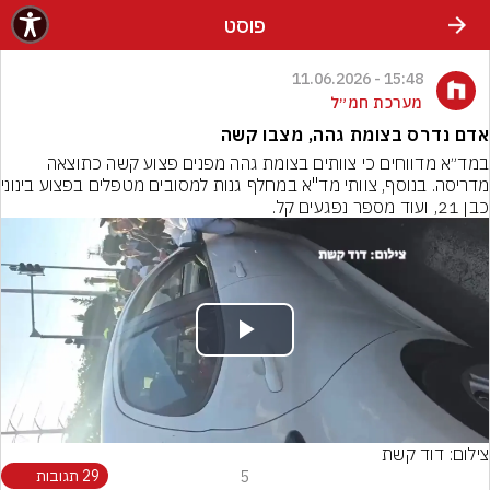
פוסט
15:48 - 11.06.2026
מערכת חמ״ל
אדם נדרס בצומת גהה, מצבו קשה
במד״א מדווחים כי צוותים בצומת גהה מפנים פצוע קשה כתוצאה 
מדריסה. בנוסף, צוות
כבן 21, ועוד מספר נפגעים קל.
Play
Video
צילום: דוד קשת
5
29 תגובות