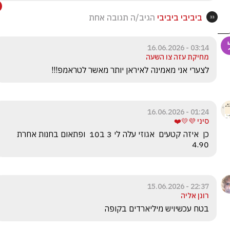
ביביבי ביביבי
הגיב/ה תגובה אחת
03:14 - 16.06.2026
מחיקת עזה צו השעה
לצערי אני מאמינה לאיראן יותר מאשר לטראמפ!!!
01:24 - 16.06.2026
סיני 💜💛❤️
כן  איזה קטעים  אגוזי עלה לי 3 ב10  ופתאום בחנות אחרת 
4.90
22:37 - 15.06.2026
רונן אליה
בטח עכשיויש מיליארדים בקופה