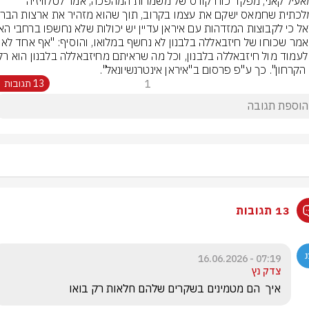
אסמאעיל קאני, מפקד כוח קודס של משמרות המהפכה, אמר לטלוויזיה 
הוא אמר שכוחו של חיזבאללה 
הקרחון". כך ע"פ פרסום ב"איראן אינטרנשיונאל".
1
13 תגובות
13 תגובות
07:19 - 16.06.2026
צדק נץ
איך  הם מטמינים בשקרים שלהם חלאות רק בואו 