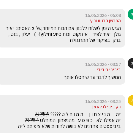
06:08 - 16.06.2026
הפרשן חרטונוביץ
הגיע הזמן לשלוח ללבנון את הכוח המיוחד,של 3 האסים:  יאיר 
גולן   יאיר לפיד    איזנקוט  וכוח סיוע וחילוץ》》 יעלון , בנט ,  
ברק  בפיקוד של התרנגולת
03:57 - 16.06.2026
ביביבי ביביבי
תמשיך לדבר עד שיחסלו אותך
03:25 - 16.06.2026
רק ביבי לכלא jo
ביבי00טים פחדנים לא בושה להודות שלא ציפיתם לזה